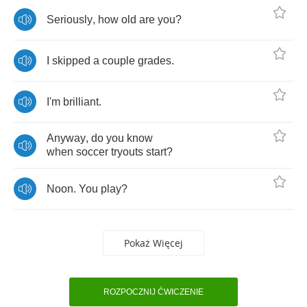
Seriously
,
how
old
are
you
?
I
skipped
a
couple
grades
.
I'm
brilliant
.
Anyway
,
do
you
know
when
soccer
tryouts
start
?
Noon
.
You
play
?
Pokaż Więcej
ROZPOCZNIJ ĆWICZENIE