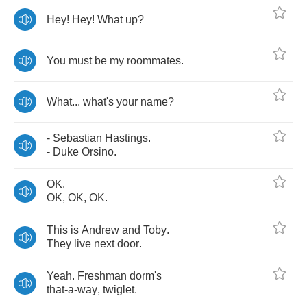
Hey
!
Hey
!
What
up
?
You
must
be
my
roommates
.
What
...
what's
your
name
?
-
Sebastian
Hastings
.
-
Duke
Orsino
.
OK
.
OK
,
OK
,
OK
.
This
is
Andrew
and
Toby
.
They
live
next
door
.
Yeah
.
Freshman
dorm's
that
-
a
-
way
,
twiglet
.