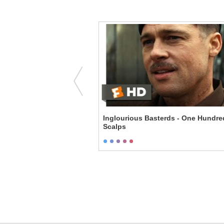
ntie Suga
Inglourious Basterds - One Hundre
Scalps