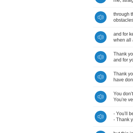
me
,
strai
through
t
obstacle
and
for
k
when
all
Thank
y
and
for
y
Thank
y
have
don
You
don't
You're
ve
-
You'll
b
-
Thank