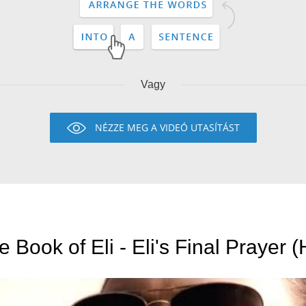
Vagy
NÉZZE MEG A VIDEÓ UTASÍTÁST
e Book of Eli - Eli's Final Prayer (