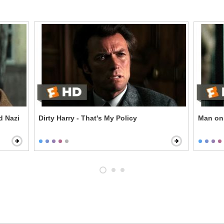
d Nazi
Dirty Harry - That's My Policy
Man on 