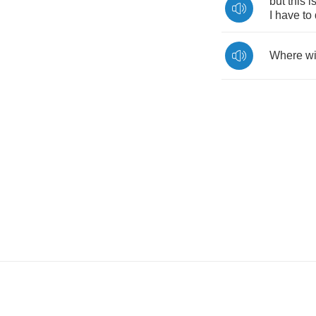
but
this
i
I
have
to
Where
wi