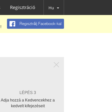
s
Regisztráció
Hu
Regisztrálj Facebook-kal
!
LÉPÉS 3
Adja hozzá a Kedvencekhez a
kedvelt kifejezéseit