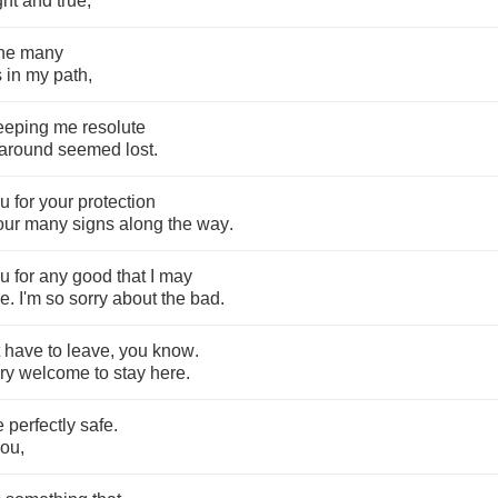
ght
and
true
,
he
many
s
in
my
path
,
eeping
me
resolute
around
seemed
lost
.
ou
for
your
protection
our
many
signs
along
the
way
.
ou
for
any
good
that
I
may
e
.
I'm
so
sorry
about
the
bad
.
have
to
leave
,
you
know
.
ry
welcome
to
stay
here
.
e
perfectly
safe
.
you
,