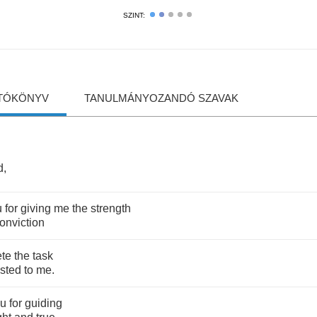
SZINT:
TÓKÖNYV
TANULMÁNYOZANDÓ SZAVAK
d
,
u
for
giving
me
the
strength
onviction
te
the
task
usted
to
me
.
ou
for
guiding