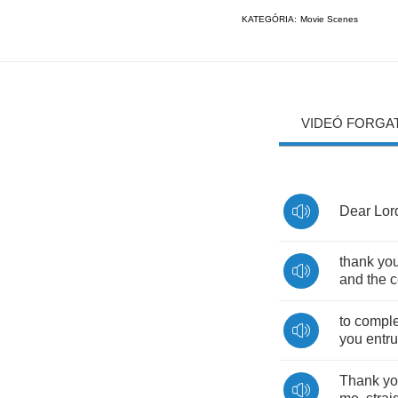
KATEGÓRIA:
Movie Scenes
VIDEÓ FORGA
Dear
Lor
thank
yo
and
the
c
to
comple
you
entr
Thank
y