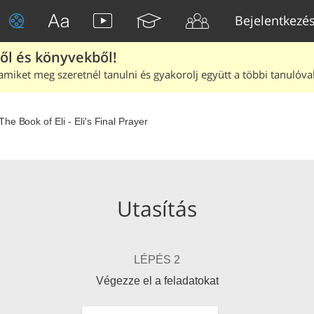
Bejelentkezé
ből és könyvekből!
amiket meg szeretnél tanulni és gyakorolj együtt a többi tanulóval
The Book of Eli - Eli's Final Prayer
Utasítás
LÉPÉS 2
Végezze el a feladatokat