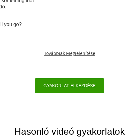
s
something
that
do
.
ll
you
go
?
Továbbiak Megjelenítése
GYAKORLAT ELKEZDÉSE
Hasonló videó gyakorlatok