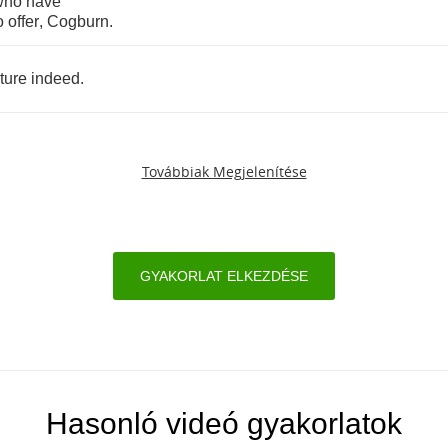
who
have
o
offer
,
Cogburn
.
ture
indeed
.
Továbbiak Megjelenítése
GYAKORLAT ELKEZDÉSE
Hasonló videó gyakorlatok