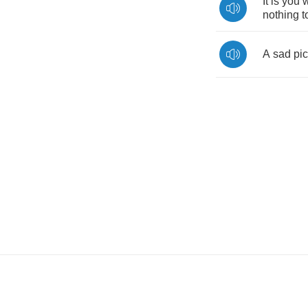
It
is
you
nothing
t
A
sad
pic