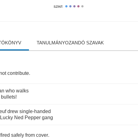
SZINT:
TÓKÖNYV
TANULMÁNYOZANDÓ SZAVAK
not
contribute
.
an
who
walks
bullets
!
euf
drew
single
-
handed
Lucky
Ned
Pepper
gang
fired
safely
from
cover
.