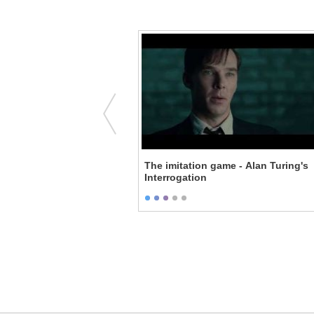
 - Tricking Racists
The imitation game - Alan Turing's
Interrogation