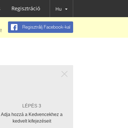
s
Regisztráció
Hu
Regisztrálj Facebook-kal
!
LÉPÉS 3
Adja hozzá a Kedvencekhez a
kedvelt kifejezéseit