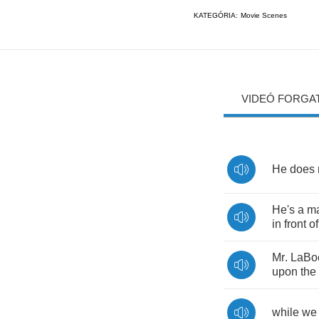
KATEGÓRIA:
Movie Scenes
VIDEÓ FORGA
He
does
He's
a
m
in
front
of
Mr
.
LaBo
upon
the
while
we