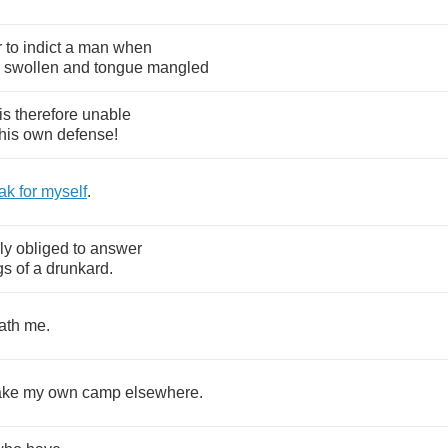
r
to
indict
a
man
when
swollen
and
tongue
mangled
is
therefore
unable
his
own
defense
!
ak
for
myself
.
ly
obliged
to
answer
gs
of
a
drunkard
.
ath
me
.
ke
my
own
camp
elsewhere
.