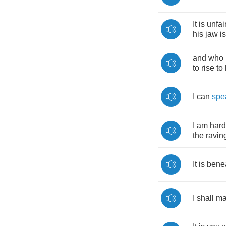
It
is
unfai
his
jaw
is
and
who
to
rise
to
I
can
spe
I
am
hard
the
ravin
It
is
bene
I
shall
ma