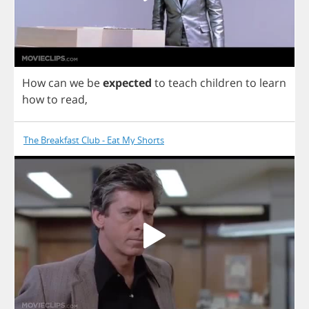
How
can
we
be
expected
to
teach
children
to
learn
how
to
read
,
The Breakfast Club - Eat My Shorts