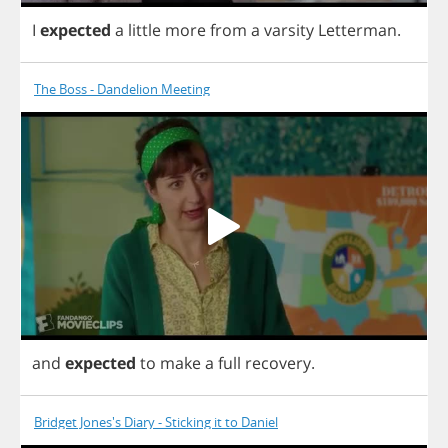
I
expected
a
little
more
from
a
varsity
Letterman
.
The Boss - Dandelion Meeting
and
expected
to
make
a
full
recovery
.
Bridget Jones's Diary - Sticking it to Daniel