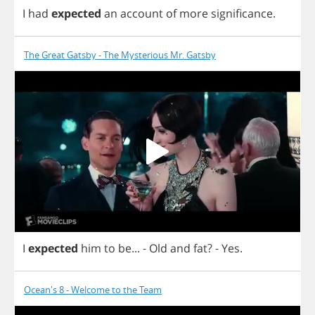
I
had
expected
an
account
of
more
significance
.
The Great Gatsby - The Mysterious Mr. Gatsby
I
expected
him
to
be
...
-
Old
and
fat
? -
Yes
.
Ocean's 8 - Welcome to the Team