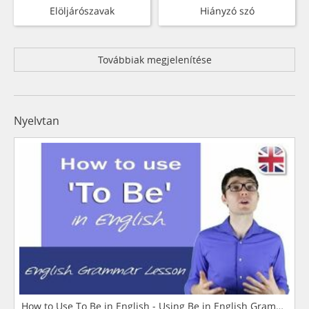
Elöljárószavak
Hiányzó szó
Továbbiak megjelenítése
Nyelvtan
How to Use To Be in English - Using Be in English Grammar L