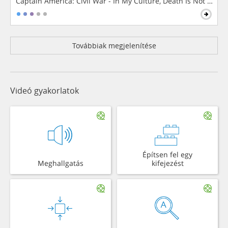
Captain America: Civil War - In My Culture, Death Is Not The 
Továbbiak megjelenítése
Videó gyakorlatok
Építsen fel egy
Meghallgatás
kifejezést