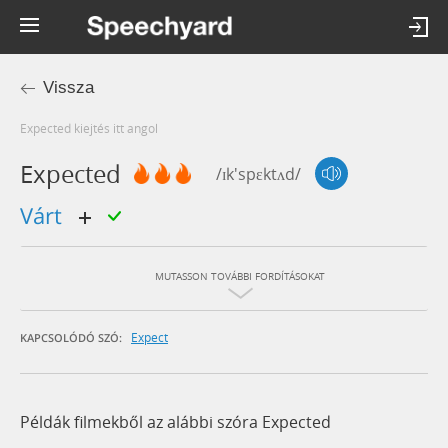
Vissza
expected kiejtés itt angol
Expected
/ɪk'spɛktʌd/
várt
MUTASSON TOVÁBBI FORDÍTÁSOKAT
Expect
KAPCSOLÓDÓ SZÓ:
Példák filmekből az alábbi szóra Expected