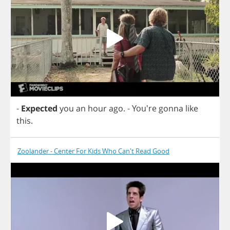
-
Expected
you
an
hour
ago
.
- You're
gonna
like
this
.
Zoolander - Center For Kids Who Can't Read Good