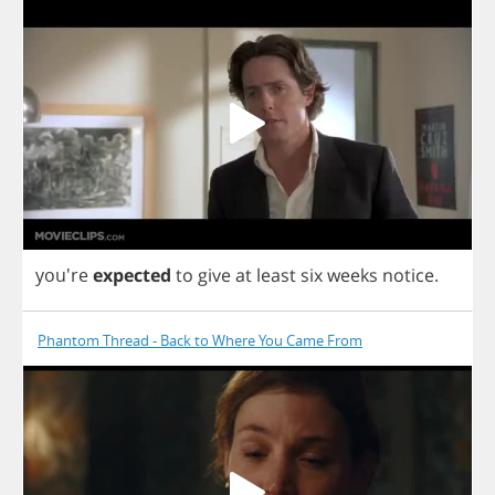
you're
expected
to
give
at
least
six
weeks
notice
.
Phantom Thread - Back to Where You Came From