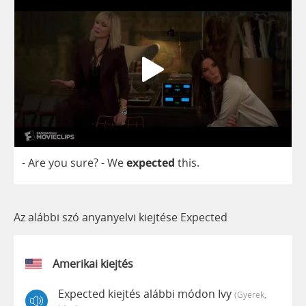
-
Are
you
sure
?
-
We
expected
this
.
Az alábbi szó anyanyelvi kiejtése Expected
Amerikai kiejtés
Expected kiejtés alábbi módon Ivy
(gyerek,