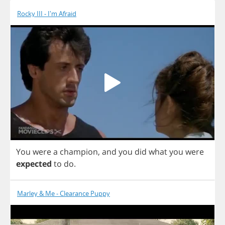
Rocky III - I'm Afraid
You
were
a
champion
,
and
you
did
what
you
were
expected
to
do
.
Marley & Me - Clearance Puppy