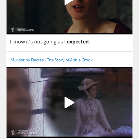
I
know
it's
not
going
as
I
expected
.
Murder by Decree - The Story of Annie Crook