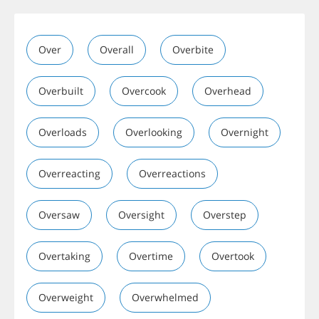
Over
Overall
Overbite
Overbuilt
Overcook
Overhead
Overloads
Overlooking
Overnight
Overreacting
Overreactions
Oversaw
Oversight
Overstep
Overtaking
Overtime
Overtook
Overweight
Overwhelmed