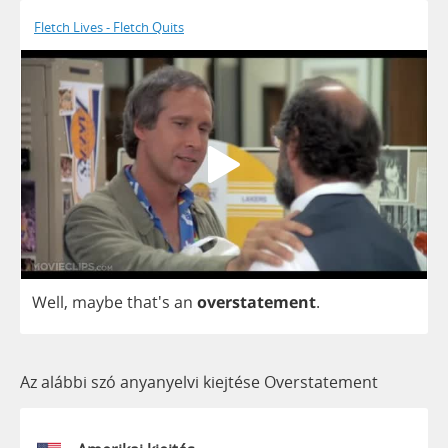
Fletch Lives - Fletch Quits
Well
,
maybe
that's
an
overstatement
.
Az alábbi szó anyanyelvi kiejtése Overstatement