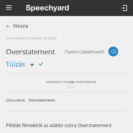
Vissza
overstatement kiejtés itt angol
Overstatement
/'oʊvɝr,steɪtmʌnt/
túlzás
MUTASSON TOVÁBBI FORDÍTÁSOKAT
Overstatements
SZÓALAKOK:
Példák filmekből az alábbi szóra Overstatement