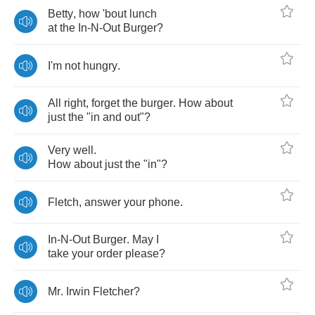
Betty
,
how
'bout
lunch
at
the
In
-
N
-
Out
Burger
?
I'm
not
hungry
.
All
right
,
forget
the
burger
.
How
about
just
the
"
in
and
out
"?
Very
well
.
How
about
just
the
"
in
"?
Fletch
,
answer
your
phone
.
In
-
N
-
Out
Burger
.
May
I
take
your
order
please
?
Mr
.
Irwin
Fletcher
?