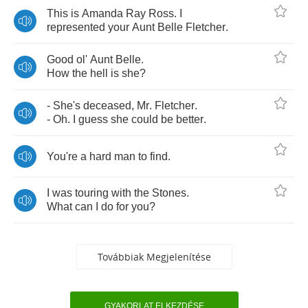
This
is
Amanda
Ray
Ross
.
I
represented
your
Aunt
Belle
Fletcher
.
Good
ol'
Aunt
Belle
.
How
the
hell
is
she
?
-
She's
deceased
,
Mr
.
Fletcher
.
-
Oh
.
I
guess
she
could
be
better
.
You're
a
hard
man
to
find
.
I
was
touring
with
the
Stones
.
What
can
I
do
for
you
?
Továbbiak Megjelenítése
GYAKORLAT ELKEZDÉSE