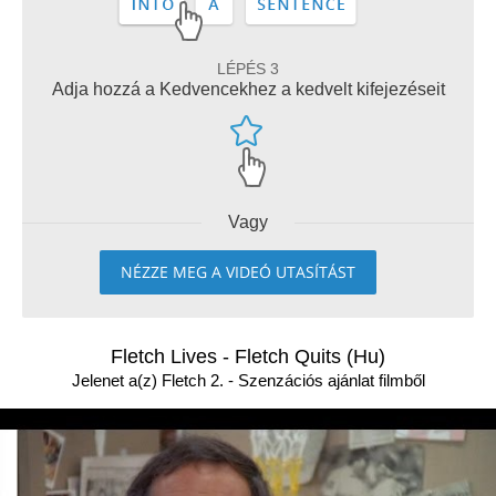
LÉPÉS 3
Adja hozzá a Kedvencekhez a kedvelt kifejezéseit
Vagy
NÉZZE MEG A VIDEÓ UTASÍTÁST
Fletch Lives - Fletch Quits (Hu)
Jelenet a(z) Fletch 2. - Szenzációs ajánlat filmből