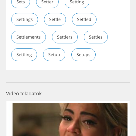
Sets
Setter
Setting
Settings
Settle
Settled
Settlements
Settlers
Settles
Settling
Setup
Setups
Videó feladatok