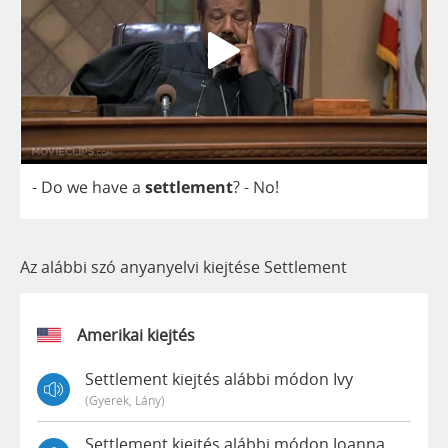
-
Do
we
have
a
settlement
?
-
No
!
Az alábbi szó anyanyelvi kiejtése Settlement
Amerikai kiejtés
Settlement kiejtés alábbi módon Ivy
(gyerek, Lány)
Settlement kiejtés alábbi módon Joanna