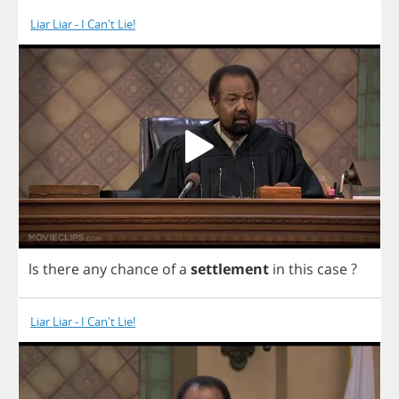
Liar Liar - I Can't Lie!
ls
there
any
chance
of
a
settlement
in
this
case
?
Liar Liar - I Can't Lie!