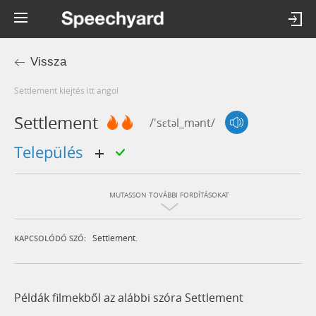
Vissza
settlement kiejtés itt angol
Settlement
/'sɛtəl_mənt/
település
MUTASSON TOVÁBBI FORDÍTÁSOKAT
Settlement.
KAPCSOLÓDÓ SZÓ:
Példák filmekből az alábbi szóra Settlement