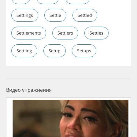
Settings
Settle
Settled
Settlements
Settlers
Settles
Settling
Setup
Setups
Видео упражнения