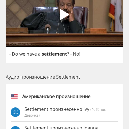
-
Do
we
have
a
settlement
?
-
No
!
Аудио произношение Settlement
Американское произношение
Settlement произнесенно Ivy
(Ребёнок,
Девочка)
Settlement произнесенно Joanna