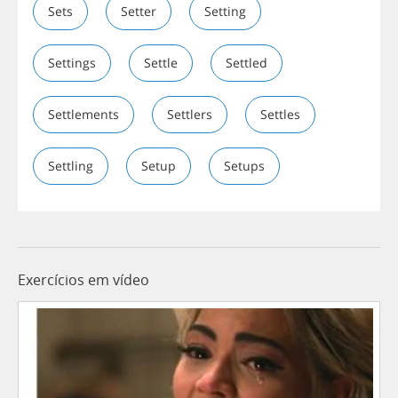
Sets
Setter
Setting
Settings
Settle
Settled
Settlements
Settlers
Settles
Settling
Setup
Setups
Exercícios em vídeo