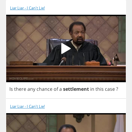
Liar Liar - I Can't Lie!
ls
there
any
chance
of
a
settlement
in
this
case
?
Liar Liar - I Can't Lie!