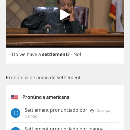
-
Do
we
have
a
settlement
?
-
No
!
Pronúncia de áudio de Settlement
Pronúncia americana
Settlement pronunciado por Ivy
(criança,
Garota)
Settlement pronunciado por Joanna