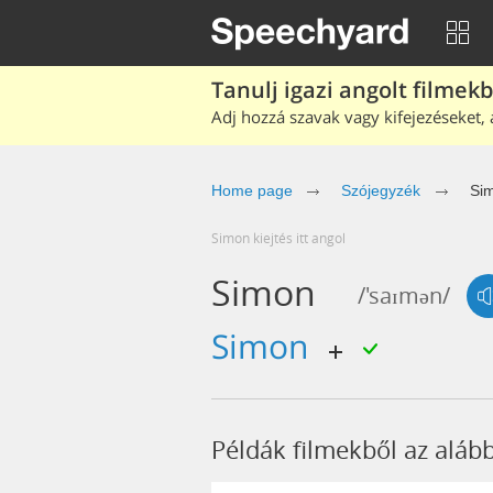
Tanulj igazi angolt filmek
Adj hozzá szavak vagy kifejezéseket, 
Home page
Szójegyzék
Si
simon kiejtés itt angol
Simon
/'saɪmən/
simon
Példák filmekből az aláb