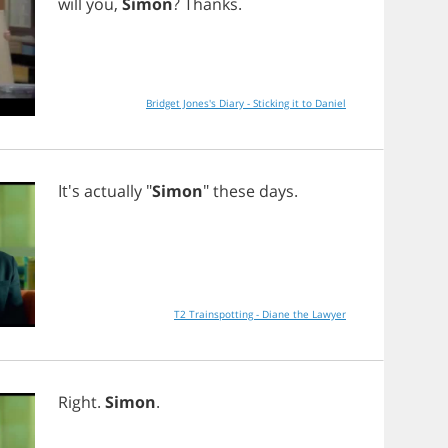
will
you
,
Simon
?
Thanks
.
Bridget Jones's Diary - Sticking it to Daniel
It's
actually
"
Simon
"
these
days
.
T2 Trainspotting - Diane the Lawyer
Right
.
Simon
.