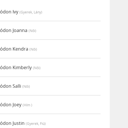
módon Ivy
(gyerek, Lány)
 módon Joanna
(női)
 módon Kendra
(női)
 módon Kimberly
(női)
módon Salli
(női)
módon Joey
(hím )
módon Justin
(gyerek, Fiú)