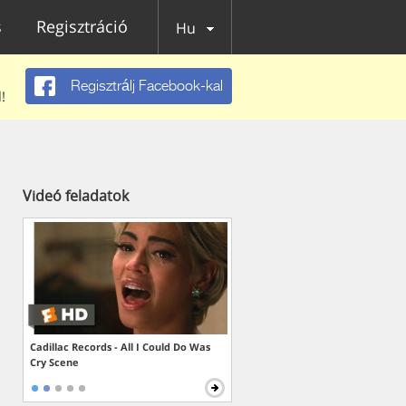
s
Regisztráció
Hu
Regisztrálj Facebook-kal
!
Videó feladatok
Cadillac Records - All I Could Do Was
Cry Scene