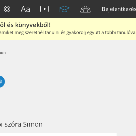
Bejelentkezé
ből és könyvekből!
amiket meg szeretnél tanulni és gyakorolj együtt a többi tanulóval
mon
bi szóra Simon