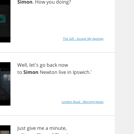
Simon
.
How
you
doing
?
The Gift - Accept My Apology
Well
, let's
go
back
now
to
Simon
Newton
live
in
Ipswich
.'
London Road - Morning News
Just
give
me
a
minute
,