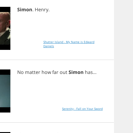
Simon
.
Henry
.
Shutter Island - My Name is Edward
Daniels
No
matter
how
far
out
Simon
has
...
Serenity - Fall on Your Sword