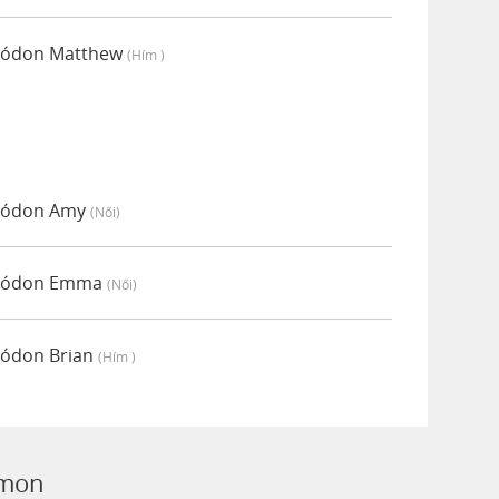
 módon Matthew
(hím )
 módon Amy
(női)
i módon Emma
(női)
módon Brian
(hím )
imon