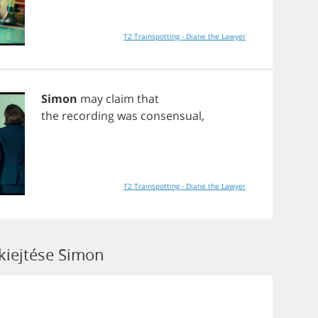
T2 Trainspotting - Diane the Lawyer
Simon
may
claim
that
the
recording
was
consensual
,
T2 Trainspotting - Diane the Lawyer
 kiejtése Simon