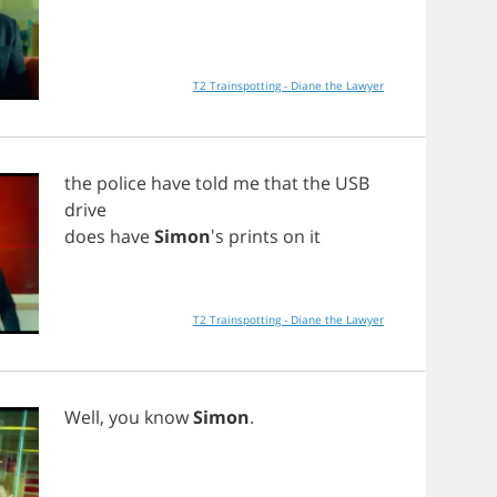
T2 Trainspotting - Diane the Lawyer
the
police
have
told
me
that
the
USB
drive
does
have
Simon
's
prints
on
it
T2 Trainspotting - Diane the Lawyer
Well
,
you
know
Simon
.