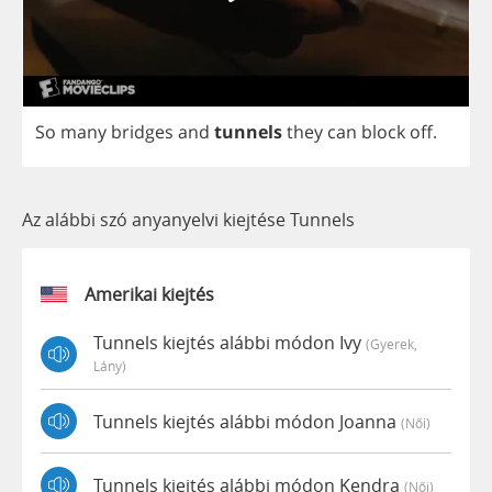
So
many
bridges
and
tunnels
they
can
block
off
.
Az alábbi szó anyanyelvi kiejtése Tunnels
Amerikai kiejtés
Tunnels kiejtés alábbi módon Ivy
(gyerek,
Lány)
Tunnels kiejtés alábbi módon Joanna
(női)
Tunnels kiejtés alábbi módon Kendra
(női)