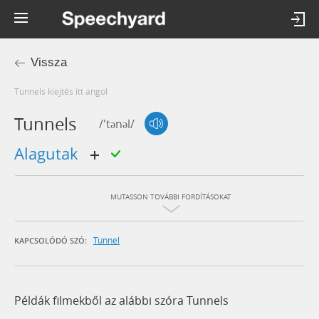
Vissza
tunnels kiejtés itt angol
Tunnels
/'tənəl/
alagutak
MUTASSON TOVÁBBI FORDÍTÁSOKAT
Tunnel
KAPCSOLÓDÓ SZÓ:
Példák filmekből az alábbi szóra Tunnels