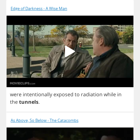
Edge of Darkness - A Wise Man
were
intentionally
exposed
to
radiation
while
in
the
tunnels
.
As Above, So Below - The Catacombs