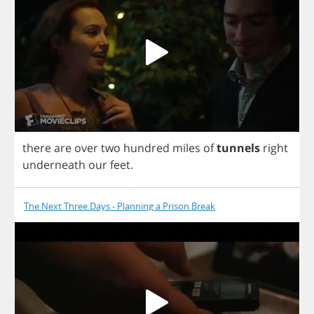
there
are
over
two
hundred
miles
of
tunnels
right
underneath
our
feet
.
The Next Three Days - Planning a Prison Break