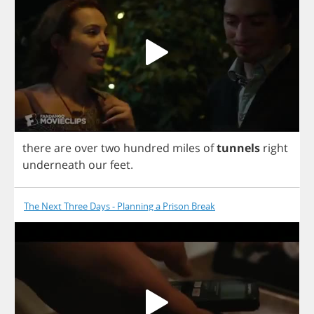
there
are
over
two
hundred
miles
of
tunnels
right
underneath
our
feet
.
The Next Three Days - Planning a Prison Break