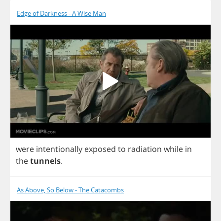
Edge of Darkness - A Wise Man
were
intentionally
exposed
to
radiation
while
in
the
tunnels
.
As Above, So Below - The Catacombs