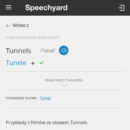
Wstecz
Angielska wymowa słowa tunnels
Tunnels
/'tənəl/
tunele
POKAŻ WIĘCEJ TŁUMACZEŃ
Tunnel
POWIĄZANE SŁOWA:
Przykłady z filmów ze słowem Tunnels