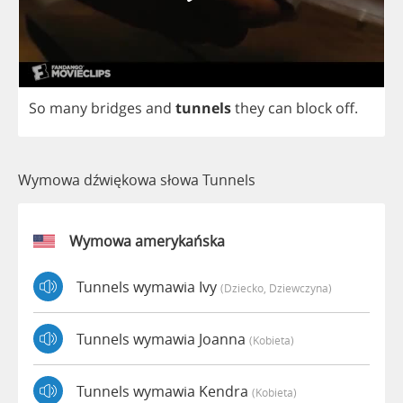
So
many
bridges
and
tunnels
they
can
block
off
.
Wymowa dźwiękowa słowa Tunnels
Wymowa amerykańska
Tunnels wymawia Ivy
(dziecko, Dziewczyna)
Tunnels wymawia Joanna
(kobieta)
Tunnels wymawia Kendra
(kobieta)