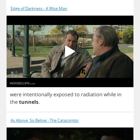
Edge of Darkness - A Wise Man
were
intentionally
exposed
to
radiation
while
in
the
tunnels
.
As Above, So Below - The Catacombs