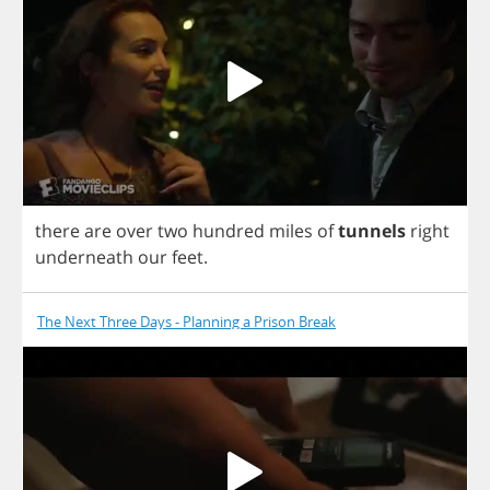
there
are
over
two
hundred
miles
of
tunnels
right
underneath
our
feet
.
The Next Three Days - Planning a Prison Break