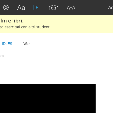
Ac
lm e libri.
d esercitati con altri studenti.
IDLES
War
iano