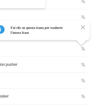
n'
in
Fai clic su questa icona per tradurre
bang
-
bang
l'intera frase
ton
pusher
ooker