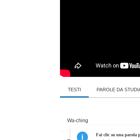
TESTI
PAROLE DA STUDI
Wa
-
ching
Fai clic su una parola p