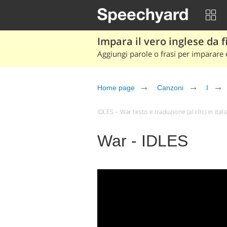
Impara il vero inglese da fi
Aggiungi parole o frasi per imparare e
Home page
Canzoni
I
IDLES – War testo e traduzione (al clic) in ital
War - IDLES