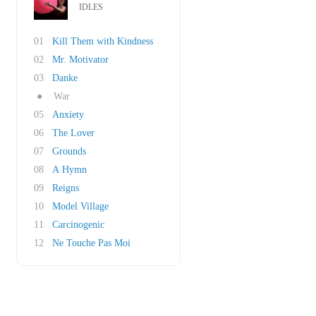
IDLES
01
Kill Them with Kindness
02
Mr. Motivator
03
Danke
●
War
05
Anxiety
06
The Lover
07
Grounds
08
A Hymn
09
Reigns
10
Model Village
11
Carcinogenic
12
Ne Touche Pas Moi