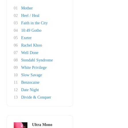
01
Mother
02
Heel / Heal
03
Faith in the City
04
10:49 Gotho
05
Exeter
06
Rachel Khoo
07
Well Done
08
Stendahl Syndrome
09
White Privilege
10
Slow Savage
11
Benzocaine
12
Date Night
13
Divide & Conquer
Ultra Mono