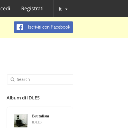
cedi
Registrati
It
Iscriviti con Facebook
Album di IDLES
Brutalism
IDLES