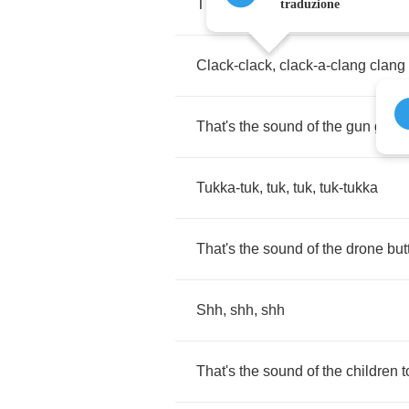
That's
the
sound
of
the
sword
goi
traduzione
Clack
-
clack
,
clack
-
a
-
clang
clang
That's
the
sound
of
the
gun
goin'
Tukka
-
tuk
,
tuk
,
tuk
,
tuk
-
tukka
That's
the
sound
of
the
drone
but
Shh
,
shh
,
shh
That's
the
sound
of
the
children
t