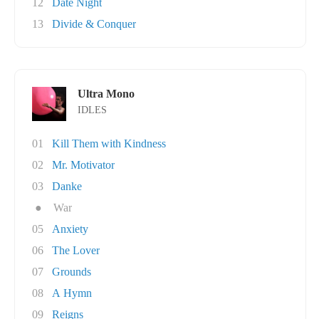
12
Date Night
13
Divide & Conquer
Ultra Mono
IDLES
01
Kill Them with Kindness
02
Mr. Motivator
03
Danke
●
War
05
Anxiety
06
The Lover
07
Grounds
08
A Hymn
09
Reigns