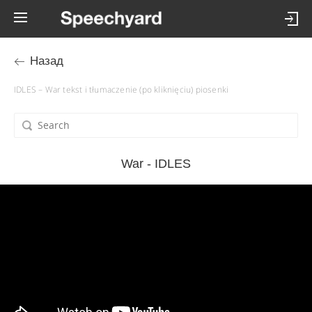
Назад
IDLES – War tekst i tłumaczenie (po kliknięciu) piosenki
War - IDLES