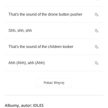
That's
the
sound
of
the
drone
button
pusher
Shh
,
shh
,
shh
That's
the
sound
of
the
children
tooker
Ahh
(
Ahh
),
ahh
(
Ahh
)
Pokaż Więcej
Albumy, autor: IDLES