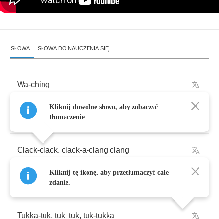
SŁOWA
SŁOWA DO NAUCZENIA SIĘ
Wa
-
ching
Kliknij dowolne słowo, aby zobaczyć
That's
the
sound
of
the
sword
goin'
in
tłumaczenie
Clack
-
clack
,
clack
-
a
-
clang
clang
Kliknij tę ikonę, aby przetłumaczyć całe
That's
the
sound
of
the
gun
goin'
bang
-
bang
zdanie.
Tukka
-
tuk
,
tuk
,
tuk
,
tuk
-
tukka