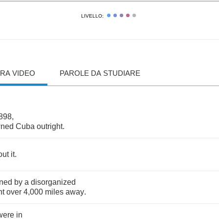
LIVELLO:
RA VIDEO
PAROLE DA STUDIARE
898,
ned
Cuba
outright
.
out
it
.
ned
by
a
disorganized
nt
over
4,000
miles
away
.
were
in