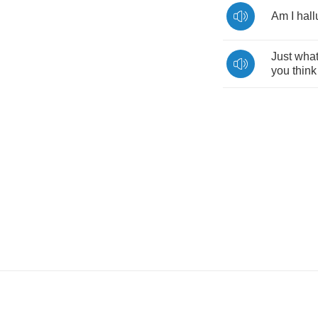
Am
I
hall
Just
wha
you
think