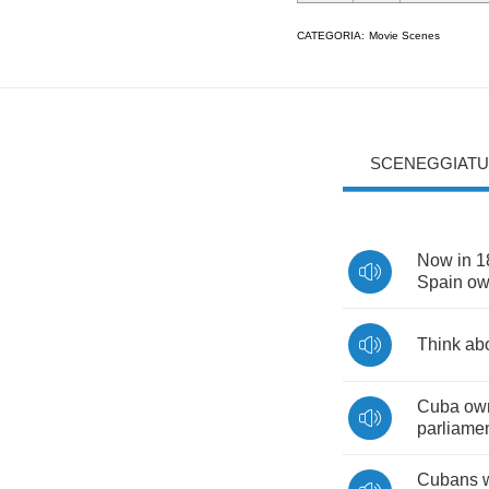
CATEGORIA:
Movie Scenes
SCENEGGIATU
Now
in
1
Spain
ow
Think
ab
Cuba
ow
parliame
Cubans