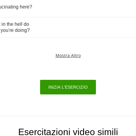
ucinating
here
?
t
in
the
hell
do
you're
doing
?
Mostra Altro
INIZIA L'ESERCIZIO
Esercitazioni video simili