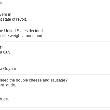
t
--
were
in
t
state
of
revolt
.
he
United
States
decided
a
little
weight
around
and
t
?
za
Guy
.
za
Guy
,
sir
.
dered
the
double
cheese
and
sausage
?
ere
,
dude
.
dude
.