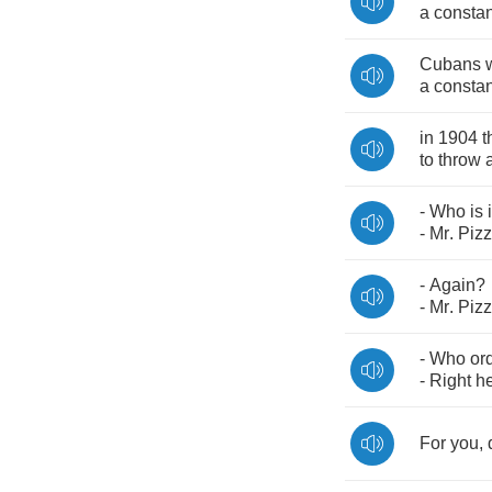
a
constan
Cubans
a
constan
in
1904
t
to
throw
-
Who
is
i
-
Mr
.
Piz
-
Again
?
-
Mr
.
Piz
-
Who
or
-
Right
h
For
you
,