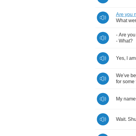
Are
you
What
we
-
Are
you
-
What
?
Yes
,
l
am
We've
be
for
some
My
name
Wait
.
Shu