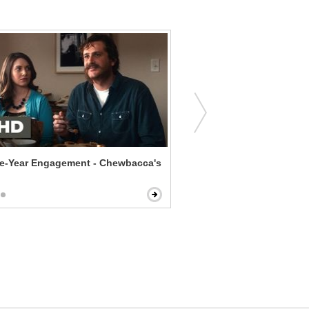
ve-Year Engagement - Chewbacca's
Down to You - First Real K