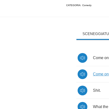
CATEGORIA:
Comedy
SCENEGGIATU
Come
on
Come
on
Shit
.
What
the