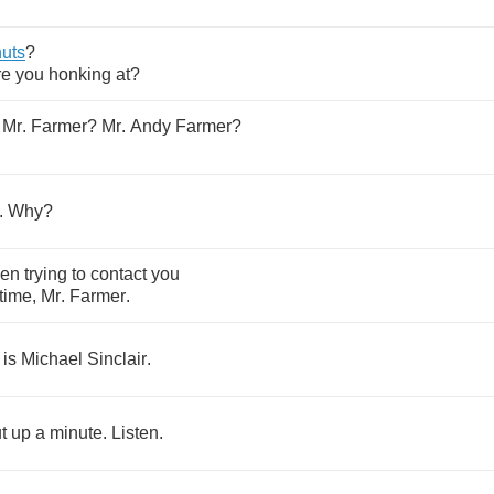
nuts
?
re
you
honking
at
?
Mr
.
Farmer
?
Mr
.
Andy
Farmer
?
.
Why
?
en
trying
to
contact
you
time
,
Mr
.
Farmer
.
is
Michael
Sinclair
.
t
up
a
minute
.
Listen
.