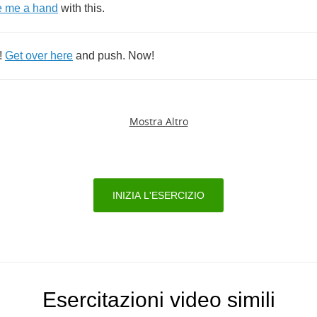
e
me
a
hand
with
this
.
!
Get
over
here
and
push
.
Now
!
Mostra Altro
INIZIA L'ESERCIZIO
Esercitazioni video simili