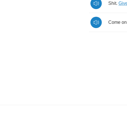
Shit
.
Giv
Come
on