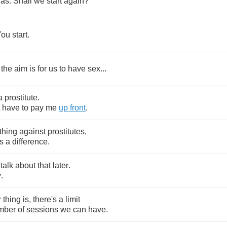
as
.
Shall
we
start
again
?
You
start
.
the
aim
is
for
us
to
have
sex
...
a
prostitute
.
have
to
pay
me
up
front
.
thing
against
prostitutes
,
's
a
difference
.
talk
about
that
later
.
y
.
r
thing
is
,
there's
a
limit
mber
of
sessions
we
can
have
.