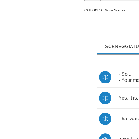
CATEGORIA:
Movie Scenes
SCENEGGIATU
-
So
...
-
Your
mo
Yes
,
it
is
That
was