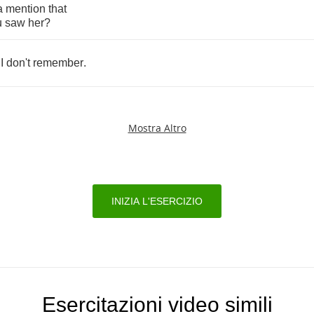
a
mention
that
u
saw
her
?
.
I
don't
remember
.
Mostra Altro
INIZIA L'ESERCIZIO
Esercitazioni video simili