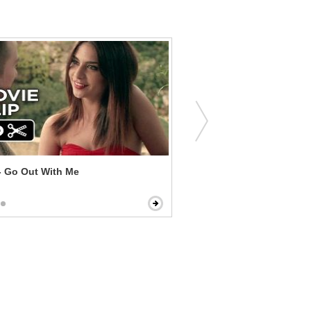
- Go Out With Me
Dolittle (2020) - Tiger Th