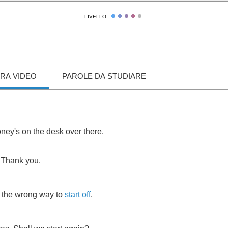
LIVELLO:
RA VIDEO
PAROLE DA STUDIARE
ney's
on
the
desk
over
there
.
.
Thank
you
.
the
wrong
way
to
start
off
.