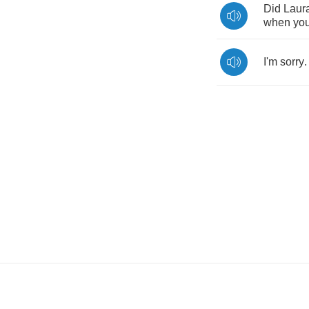
Did
Laur
when
yo
I'm
sorry