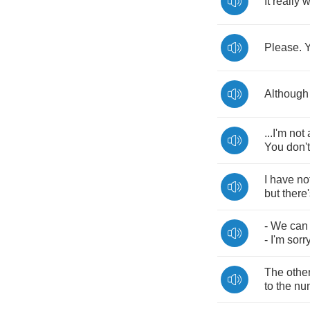
It
really
w
Please
.
Although
...
I'm
not
You
don't
I
have
no
but
there
-
We
can
-
I'm
sorr
The
othe
to
the
nu