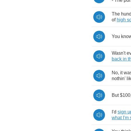
-
The
pur
The
hund
of
high
s
You
kno
Wasn't
e
back
in
t
No
,
it
was
nothin'
li
But
$100
I'd
sign
u
what
I'm