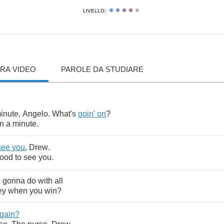
LIVELLO:
RA VIDEO
PAROLE DA STUDIARE
inute
,
Angelo
.
What's
goin'
on
?
n
a
minute
.
see
you
,
Drew
.
ood
to
see
you
.
u
gonna
do
with
all
ey
when
you
win
?
gain
?