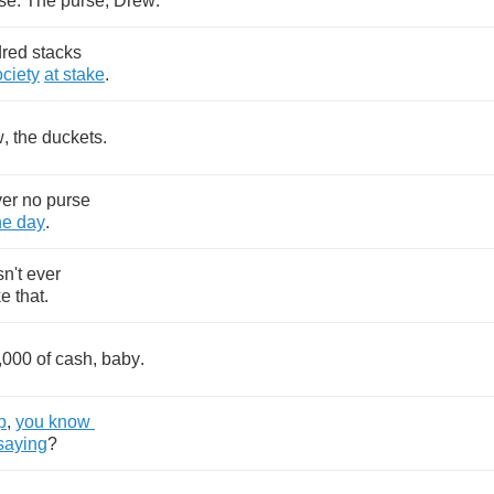
se
.
The
purse
,
Drew
.
red
stacks
ociety
at
stake
.
w
,
the
duckets
.
ver
no
purse
he
day
.
n't
ever
ke
that
.
,000
of
cash
,
baby
.
p
,
you
know
saying
?