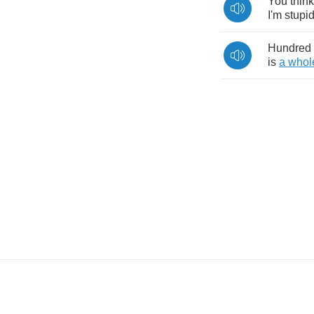
You
think
I'm
stupi
Hundred
is
a
whol