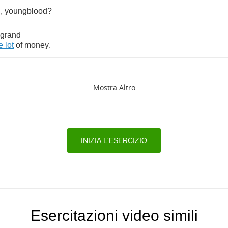
d
,
youngblood
?
grand
e
lot
of
money
.
Mostra Altro
INIZIA L'ESERCIZIO
Esercitazioni video simili