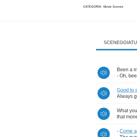
CATEGORIA:
Movie Scenes
SCENEGGIATU
Been
a
m
-
Oh
,
bee
Good
to
Always
g
What
yo
that
mon
-
Come
a