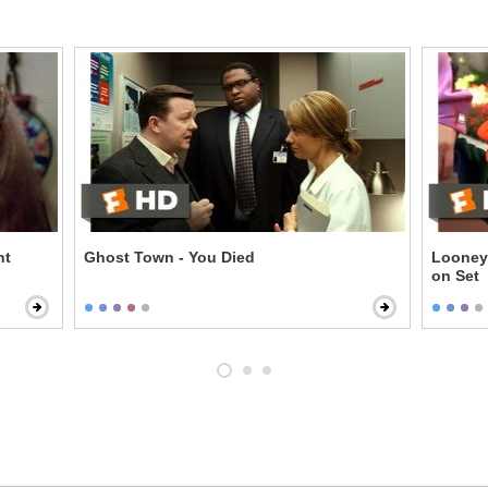
nt
Ghost Town - You Died
Looney 
on Set