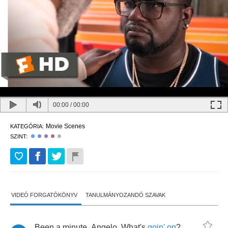
00:00
/
00:00
Movie Scenes
KATEGÓRIA:
SZINT:
VIDEÓ FORGATÓKÖNYV
TANULMÁNYOZANDÓ SZAVAK
Been
a
minute
,
Angelo
.
What's
goin'
on
?