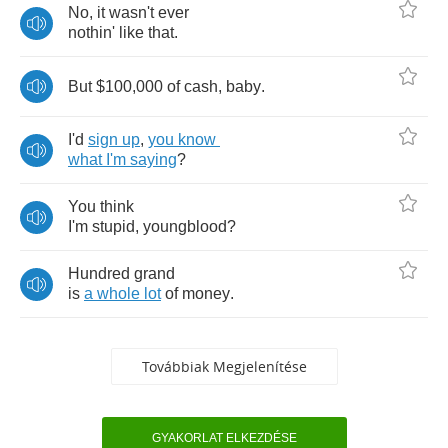
No
,
it
wasn't
ever
nothin'
like
that
.
But
$100,000
of
cash
,
baby
.
I'd
sign
up
,
you
know
what
I'm
saying
?
You
think
I'm
stupid
,
youngblood
?
Hundred
grand
is
a
whole
lot
of
money
.
Továbbiak Megjelenítése
GYAKORLAT ELKEZDÉSE