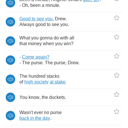
-
Oh
,
been
a
minute
.
Good
to
see
you
,
Drew
.
Always
good
to
see
you
.
What
you
gonna
do
with
all
that
money
when
you
win
?
-
Come
again
?
-
The
purse
.
The
purse
,
Drew
.
The
hundred
stacks
of
high
society
at
stake
.
You
know
,
the
duckets
.
Wasn't
ever
no
purse
back
in
the
day
.