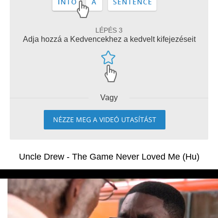
LÉPÉS 3
Adja hozzá a Kedvencekhez a kedvelt kifejezéseit
Vagy
NÉZZE MEG A VIDEÓ UTASÍTÁST
Uncle Drew - The Game Never Loved Me (Hu)