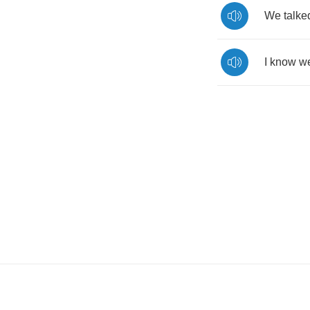
We
talke
I
know
w