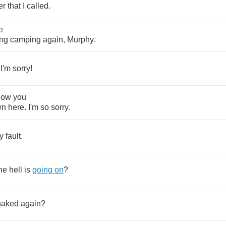
er
that
I
called
.
e
ng
camping
again
,
Murphy
.
!
I'm
sorry
!
now
you
wn
here
.
I'm
so
sorry
.
y
fault
.
he
hell
is
going
on
?
naked
again
?