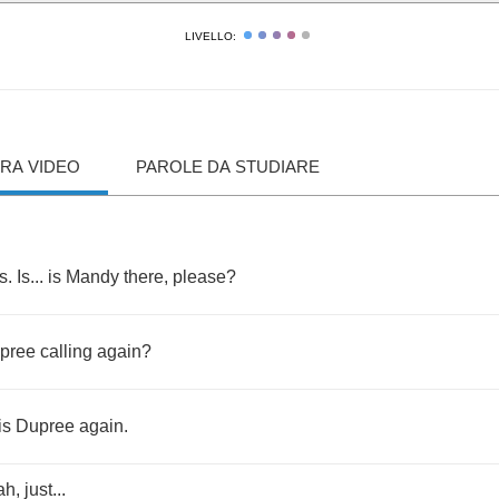
LIVELLO:
RA VIDEO
PAROLE DA STUDIARE
s
.
Is
...
is
Mandy
there
,
please
?
pree
calling
again
?
is
Dupree
again
.
ah
,
just
...