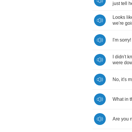
just
tell
h
Looks
lik
we're
goi
I'm
sorry
I
didn't
k
were
do
No
,
it's
m
What
in
t
Are
you