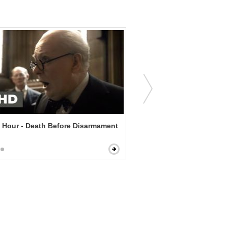
 Hour - Death Before Disarmament
Roman J. Israel, Esq. - La
Self-Imposed