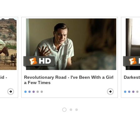
d -
Revolutionary Road - I've Been With a Girl
Darkest
a Few Times