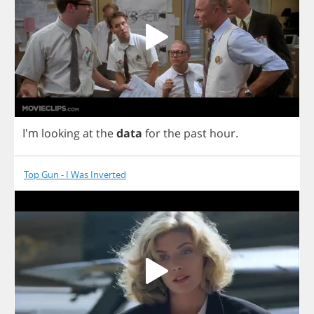
I'm
looking
at
the
data
for
the
past
hour
.
Top Gun - I Was Inverted