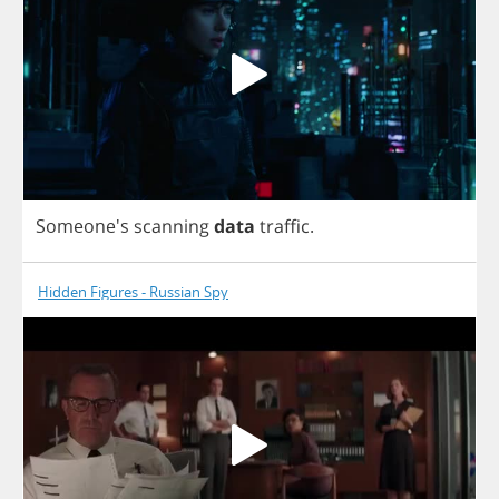
Someone's
scanning
data
traffic
.
Hidden Figures - Russian Spy