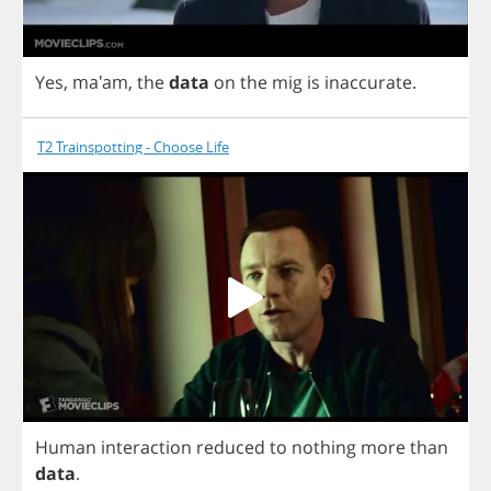
Yes
, ma'am,
the
data
on
the
mig
is
inaccurate
.
T2 Trainspotting - Choose Life
Human
interaction
reduced
to
nothing
more
than
data
.