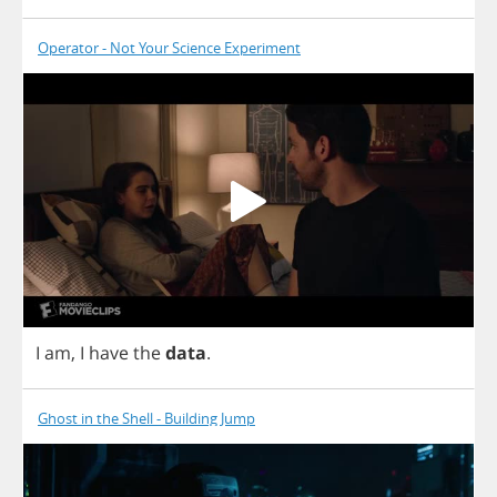
Operator - Not Your Science Experiment
I
am
,
I
have
the
data
.
Ghost in the Shell - Building Jump