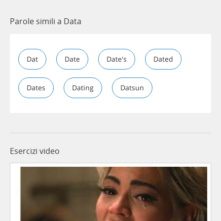
Parole simili a Data
Dat
Date
Date's
Dated
Dates
Dating
Datsun
Esercizi video