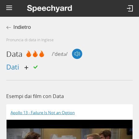
Indietro
Pronuncia di data in Inglese
Data
/'deɪtə/
dati
Esempi dai film con Data
Apollo 13 - Failure Is Not an Option