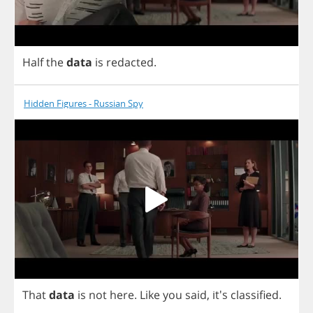
Half
the
data
is
redacted
.
Hidden Figures - Russian Spy
That
data
is
not
here
.
Like
you
said
, it's
classified
.