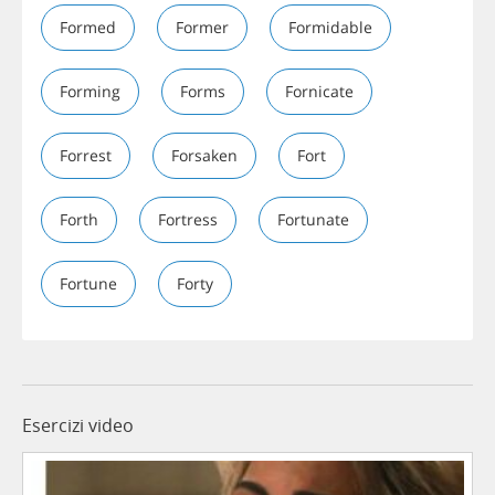
Formed
Former
Formidable
Forming
Forms
Fornicate
Forrest
Forsaken
Fort
Forth
Fortress
Fortunate
Fortune
Forty
Esercizi video