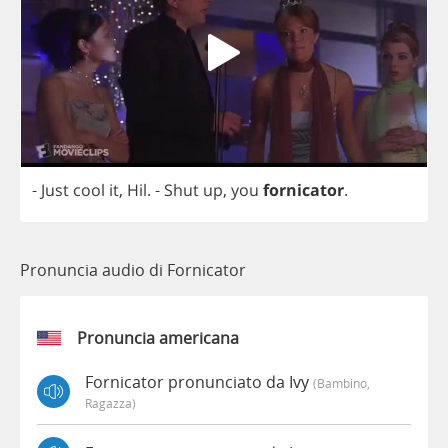
-
Just
cool
it
,
Hil
.
-
Shut
up
,
you
fornicator
.
Pronuncia audio di Fornicator
Pronuncia americana
Fornicator pronunciato da Ivy
(bambino,
Ragazza)