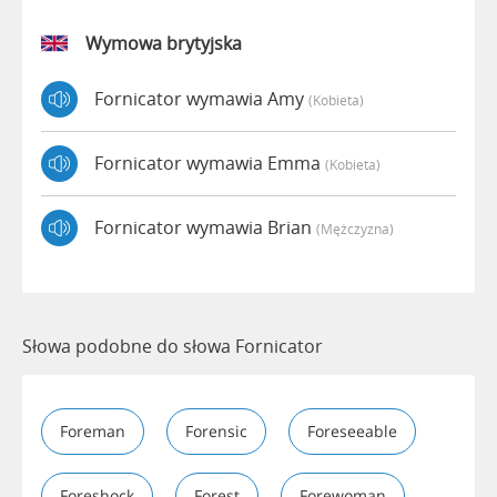
Wymowa brytyjska
Fornicator wymawia Amy
(kobieta)
Fornicator wymawia Emma
(kobieta)
Fornicator wymawia Brian
(mężczyzna)
Słowa podobne do słowa Fornicator
Foreman
Forensic
Foreseeable
Foreshock
Forest
Forewoman