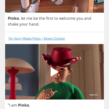
Pinko
,
let
me
be
the
first
to
welcome
you
and
shake
your
hand
.
Toy Story Meets Pinko | Robot Chicken
"
I
am
Pinko
.