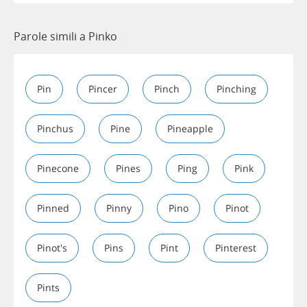
Parole simili a Pinko
Pin
Pincer
Pinch
Pinching
Pinchus
Pine
Pineapple
Pinecone
Pines
Ping
Pink
Pinned
Pinny
Pino
Pinot
Pinot's
Pins
Pint
Pinterest
Pints