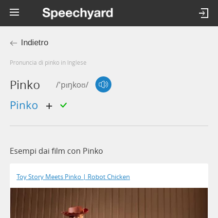
Indietro
Pronuncia di pinko in Inglese
Pinko
/'pɪŋkoʊ/
pinko
Esempi dai film con Pinko
Toy Story Meets Pinko | Robot Chicken