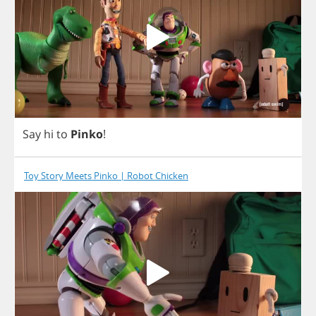
Say
hi
to
Pinko
!
Toy Story Meets Pinko | Robot Chicken