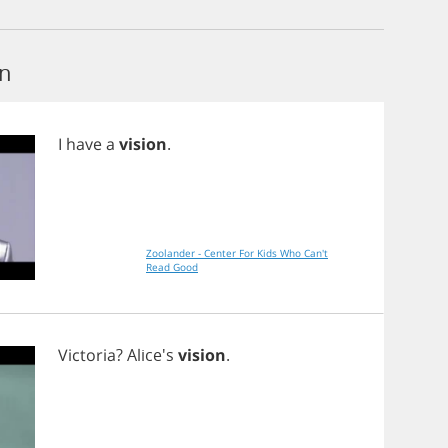
on
I
have
a
vision
.
Zoolander - Center For Kids Who Can't
Read Good
Victoria
? Alice's
vision
.