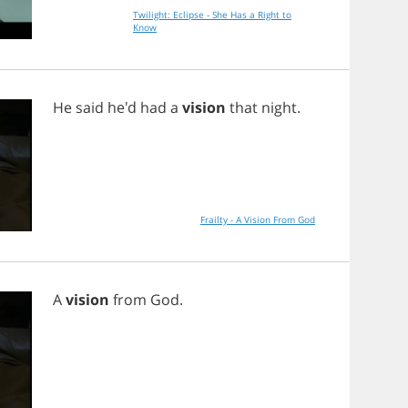
Twilight: Eclipse - She Has a Right to
Know
He
said
he'd
had
a
vision
that
night
.
Frailty - A Vision From God
A
vision
from
God
.