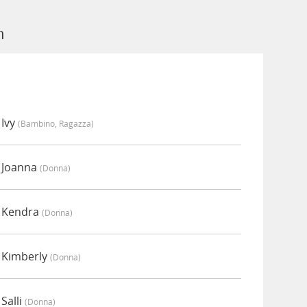
n
 Ivy
(bambino, Ragazza)
a Joanna
(donna)
a Kendra
(donna)
a Kimberly
(donna)
Salli
(donna)