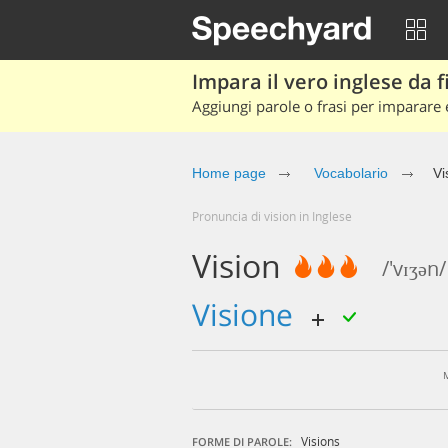
Impara il vero inglese da fi
Aggiungi parole o frasi per imparare e
Home page
Vocabolario
Vi
Pronuncia di vision in Inglese
Vision
/'vɪʒən/
visione
Visions
FORME DI PAROLE: