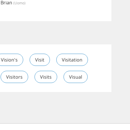
 Brian
(uomo)
Vision's
Visit
Visitation
Visitors
Visits
Visual