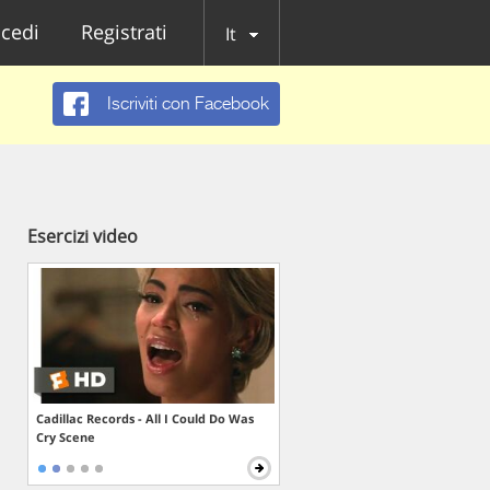
cedi
Registrati
It
Iscriviti con Facebook
Esercizi video
Cadillac Records - All I Could Do Was
Cry Scene