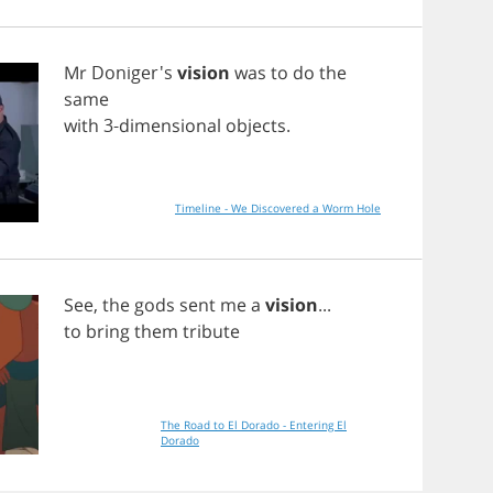
Mr
Doniger's
vision
was
to
do
the
same
with
3-
dimensional
objects
.
Timeline - We Discovered a Worm Hole
See
,
the
gods
sent
me
a
vision
...
to
bring
them
tribute
The Road to El Dorado - Entering El
Dorado