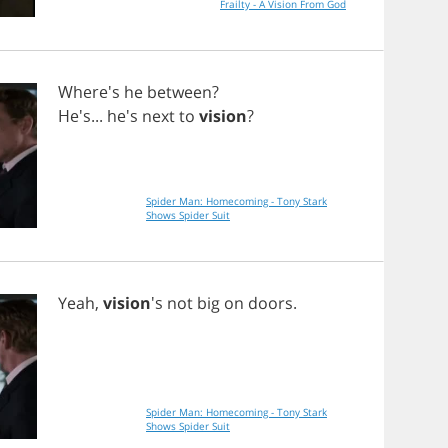
Frailty - A Vision From God
Where's
he
between
?
He's... he's
next
to
vision
?
Spider Man: Homecoming - Tony Stark
Shows Spider Suit
Yeah
,
vision
's
not
big
on
doors
.
Spider Man: Homecoming - Tony Stark
Shows Spider Suit