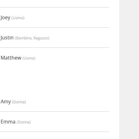
 Joey
(uomo)
 Justin
(bambino, Ragazzo)
a Matthew
(uomo)
a Amy
(donna)
da Emma
(donna)