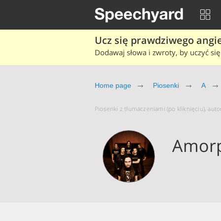
Ucz się prawdziwego angiel
Dodawaj słowa i zwroty, by uczyć się 
Home page
Piosenki
A
Piosenki z tłumaczeniami (po kliknięciu), aut
Amorp