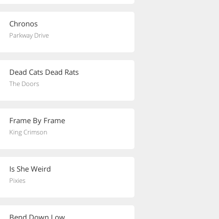
Chronos
Parkway Drive
Dead Cats Dead Rats
The Doors
Frame By Frame
King Crimson
Is She Weird
Pixies
Bend Down Low