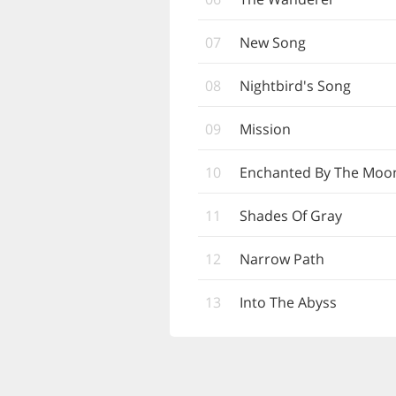
07
New Song
08
Nightbird's Song
09
Mission
10
Enchanted By The Moo
11
Shades Of Gray
12
Narrow Path
13
Into The Abyss