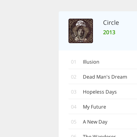
Circle
2013
01
Illusion
02
Dead Man's Dream
03
Hopeless Days
04
My Future
05
A New Day
06
The Wanderer