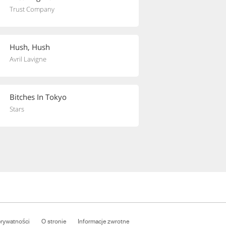
Trust Company
Hush, Hush
Avril Lavigne
Bitches In Tokyo
Stars
prywatności
O stronie
Informacje zwrotne