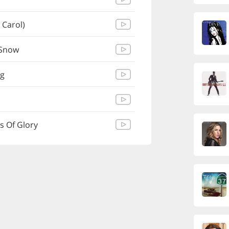
 Carol)
 Snow
ng
s Of Glory