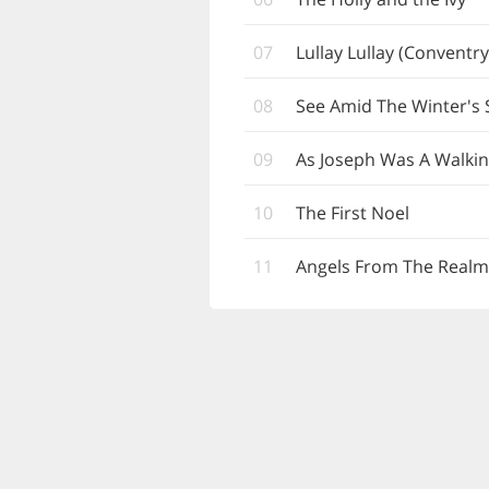
07
Lullay Lullay (Conventry
08
See Amid The Winter's
09
As Joseph Was A Walki
10
The First Noel
11
Angels From The Realm