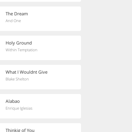
The Dream
And One
Holy Ground
Within Temptation
What I Wouldnt Give
Blake Shelton
Alabao
Enrique Iglesias
Thinkig of You