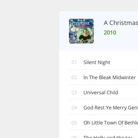
A Christma
2010
01
Silent Night
02
In The Bleak Midwinter
03
Universal Child
04
God Rest Ye Merry Ge
05
Oh Little Town Of Beth
06
The Holly and the Ivy