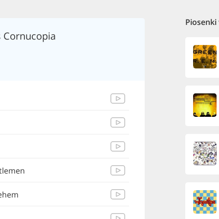
Piosenki
s Cornucopia
ntlemen
lehem