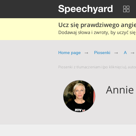
Ucz się prawdziwego angiel
Dodawaj słowa i zwroty, by uczyć się 
Home page
Piosenki
A
Piosenki z tłumaczeniami (po kliknięciu), aut
Annie