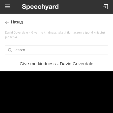
Назад
David Coverdale – Give me kindness tekst i tłumaczenie (po kliknięciu)
piosenki
Give me kindness - David Coverdale