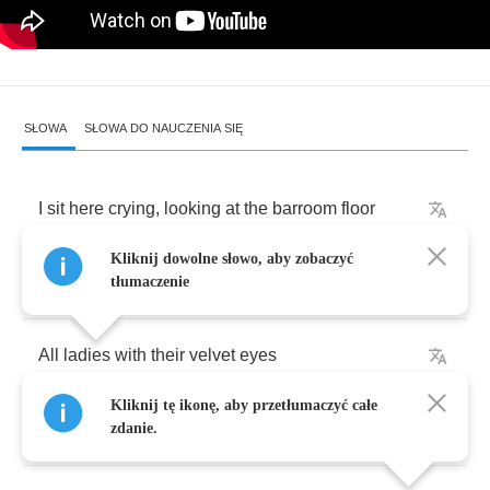
SŁOWA
SŁOWA DO NAUCZENIA SIĘ
I
sit
here
crying
,
looking
at
the
barroom
floor
Kliknij dowolne słowo, aby zobaczyć
I
look
on
my
glass
like
a
crystal
ball
tłumaczenie
All
ladies
with
their
velvet
eyes
Kliknij tę ikonę, aby przetłumaczyć całe
They
look
so
sweet
and
fine
zdanie.