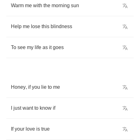
Warm
me
with
the
morning
sun
Help
me
lose
this
blindness
To
see
my
life
as
it
goes
Honey
,
if
you
lie
to
me
I
just
want
to
know
if
If
your
love
is
true