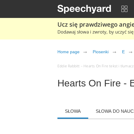
Ucz się prawdziwego angiel
Dodawaj słowa i zwroty, by uczyć się 
Home page
Piosenki
E
Eddie Rabbitt – Hearts On Fire tekst i tłumacz
Hearts On Fire - 
SŁOWA
SŁOWA DO NAUCZ