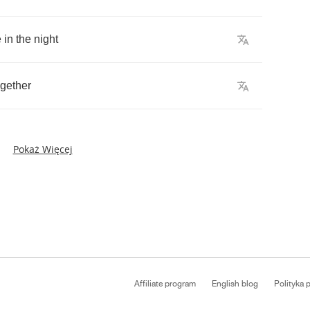
e
in
the
night
ogether
Pokaż Więcej
Affiliate program
English blog
Polityka 