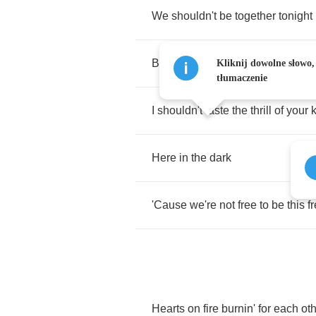
We
shouldn't
be
together
tonight
But
here
we
are
Kliknij dowolne słowo,
tłumaczenie
I
shouldn't
taste
the
thrill
of
your
k
Here
in
the
dark
'Cause
we're
not
free
to
be
this
f
Hearts
on
fire
burnin'
for
each
ot