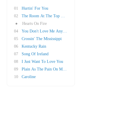
01
Hurtin' For You
02
The Room At The Top Of The Stairs
●
Hearts On Fire
04
You Don't Love Me Anymore
05
Crossin' The Mississippi
06
Kentucky Rain
07
Song Of Ireland
08
I Just Want To Love You
09
Plain As The Pain On My Face
10
Caroline