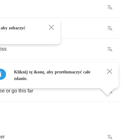
 aby zobaczyć
iss
Kliknij tę ikonę, aby przetłumaczyć całe
zdanie.
ree
or
go
this
far
her