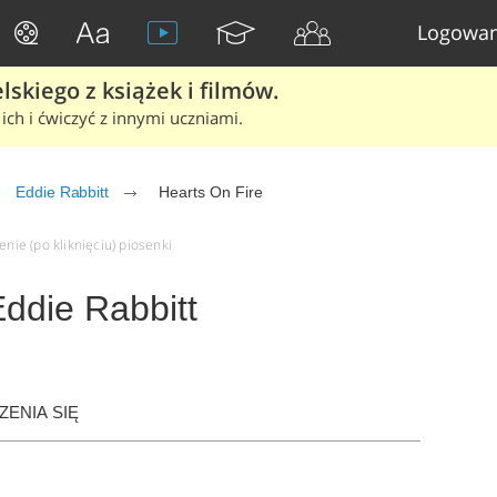
Logowan
skiego z książek i filmów.
ich i ćwiczyć z innymi uczniami.
Eddie Rabbitt
Hearts On Fire
enie (po kliknięciu) piosenki
Eddie Rabbitt
ENIA SIĘ