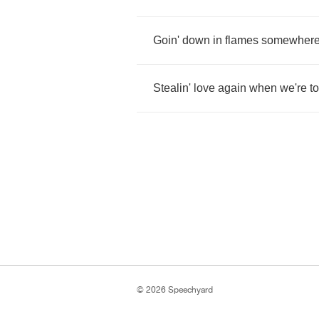
Goin'
down
in
flames
somewher
Stealin'
love
again
when
we're
t
© 2026 Speechyard