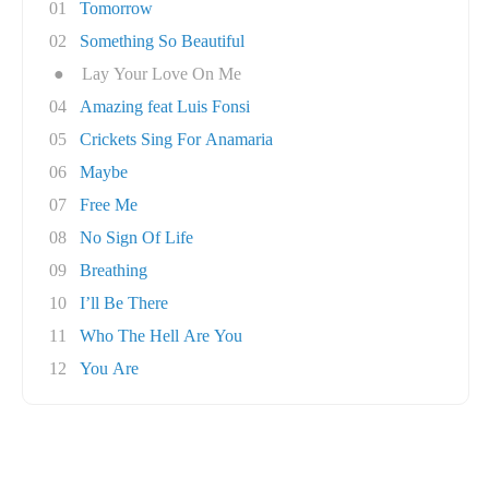
01
Tomorrow
02
Something So Beautiful
●
Lay Your Love On Me
04
Amazing feat Luis Fonsi
05
Crickets Sing For Anamaria
06
Maybe
07
Free Me
08
No Sign Of Life
09
Breathing
10
I’ll Be There
11
Who The Hell Are You
12
You Are