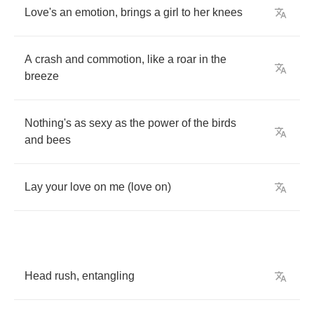
Love's
an
emotion
,
brings
a
girl
to
her
knees
A
crash
and
commotion
,
like
a
roar
in
the
breeze
Nothing's
as
sexy
as
the
power
of
the
birds
and
bees
Lay
your
love
on
me
(
love
on
)
Head
rush
,
entangling