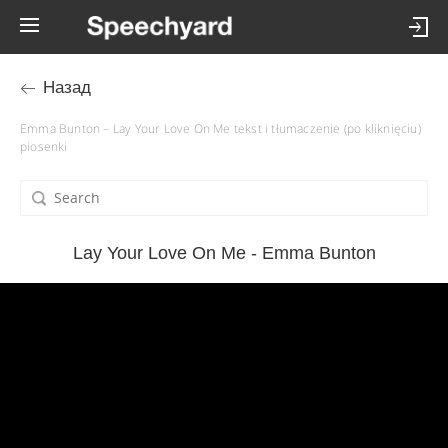
Назад
Emma Bunton – Lay Your Love On Me tekst i tłumaczenie (po kliknięciu)
piosenki
Lay Your Love On Me - Emma Bunton