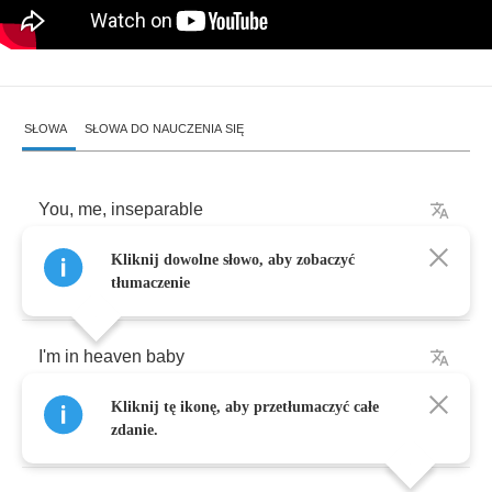
SŁOWA
SŁOWA DO NAUCZENIA SIĘ
You
,
me
,
inseparable
Kliknij dowolne słowo, aby zobaczyć
When
we
touch
,
when
we
kiss
tłumaczenie
I'm
in
heaven
baby
Kliknij tę ikonę, aby przetłumaczyć całe
Ain't
this
incredible
zdanie.