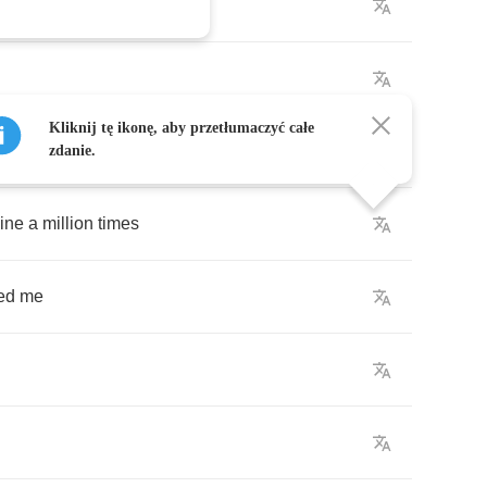
Kliknij tę ikonę, aby przetłumaczyć całe
ine
zdanie.
ine
a
million
times
ed
me