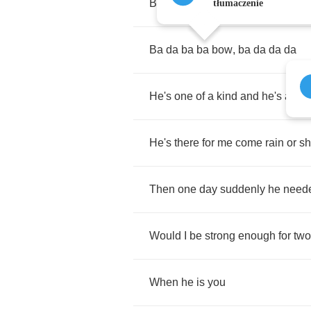
Ba
da
ba
ba
bow
,
ba
da
da
da
tłumaczenie
Ba
da
ba
ba
bow
,
ba
da
da
da
He's
one
of
a
kind
and
he's
all
m
He's
there
for
me
come
rain
or
sh
Then
one
day
suddenly
he
need
Would
I
be
strong
enough
for
two
When
he
is
you