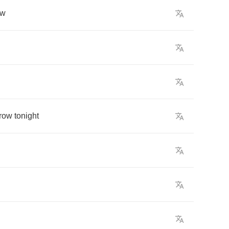
ow
row
tonight