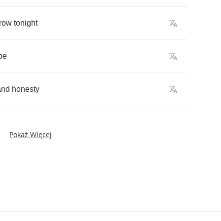
row
tonight
be
and
honesty
Pokaż Więcej