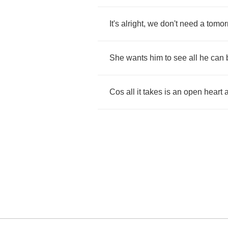
It's
alright
,
we
don't
need
a
tomor
She
wants
him
to
see
all
he
can
Cos
all
it
takes
is
an
open
heart