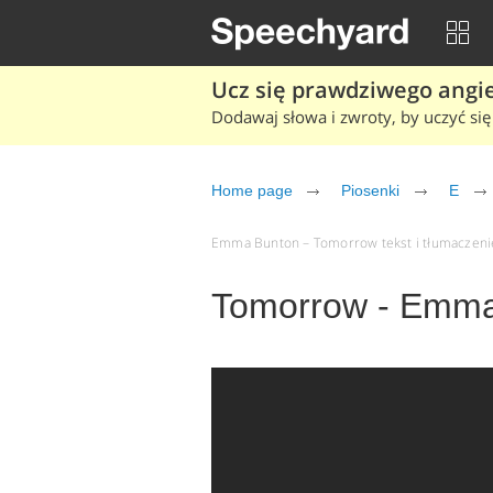
Ucz się prawdziwego angiel
Dodawaj słowa i zwroty, by uczyć się 
Home page
Piosenki
E
Emma Bunton – Tomorrow tekst i tłumaczenie 
Tomorrow - Emma