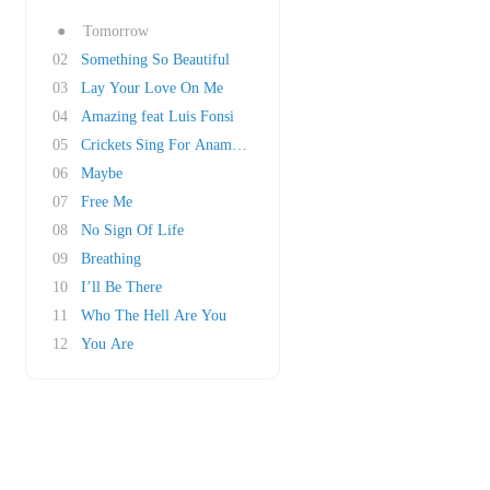
●
Tomorrow
02
Something So Beautiful
03
Lay Your Love On Me
04
Amazing feat Luis Fonsi
05
Crickets Sing For Anamaria
06
Maybe
07
Free Me
08
No Sign Of Life
09
Breathing
10
I’ll Be There
11
Who The Hell Are You
12
You Are