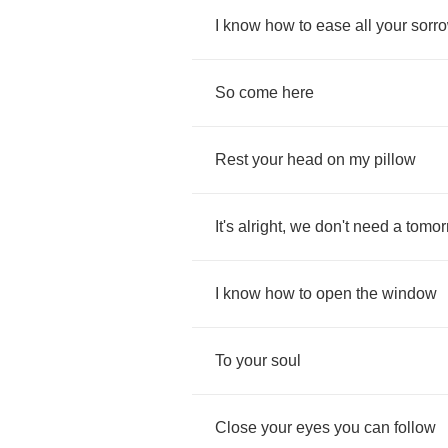
I
know
how
to
ease
all
your
sorr
So
come
here
Rest
your
head
on
my
pillow
It's
alright
,
we
don't
need
a
tomor
I
know
how
to
open
the
window
To
your
soul
Close
your
eyes
you
can
follow