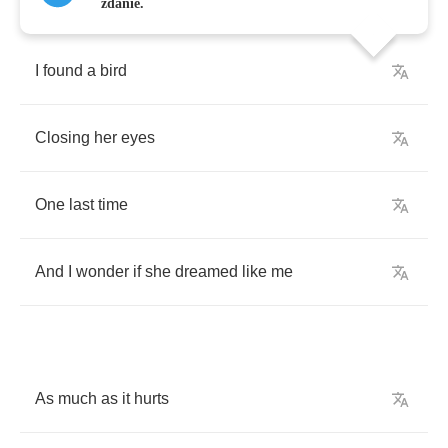
zdanie.
I
found
a
bird
Closing
her
eyes
One
last
time
And
I
wonder
if
she
dreamed
like
me
As
much
as
it
hurts