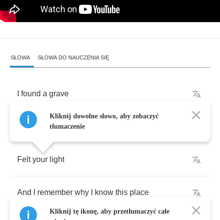
SŁOWA
SŁOWA DO NAUCZENIA SIĘ
I
found
a
grave
Kliknij dowolne słowo, aby zobaczyć
Brushed
off
the
face
tłumaczenie
Felt
your
light
And
I
remember
why
I
know
this
place
Kliknij tę ikonę, aby przetłumaczyć całe