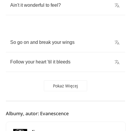
Ain't
it
wonderful
to
feel
?
So
go
on
and
break
your
wings
Follow
your
heart
'til
it
bleeds
Pokaż Więcej
Albumy, autor: Evanescence