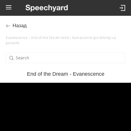
Назад
Evanescence – End of the Dream tekst i tłumaczenie (po kliknięciu)
piosenki
End of the Dream - Evanescence