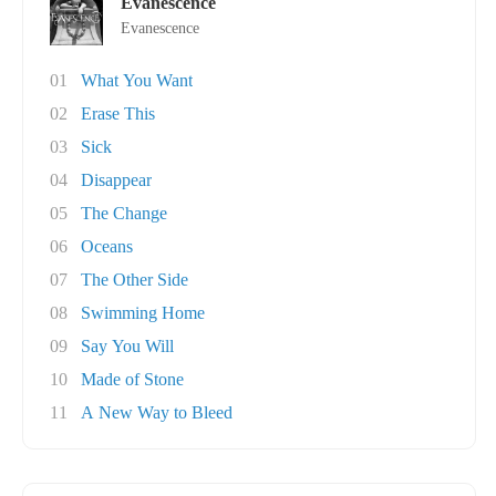
Evanescence
Evanescence
01
What You Want
02
Erase This
03
Sick
04
Disappear
05
The Change
06
Oceans
07
The Other Side
08
Swimming Home
09
Say You Will
10
Made of Stone
11
A New Way to Bleed