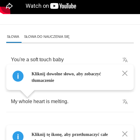
SŁOWA
SŁOWA DO NAUCZENIA SIĘ
You're
a
soft
touch
baby
Kliknij dowolne słowo, aby zobaczyć
Like
a
snowflake
falling
tłumaczenie
My
whole
heart
is
melting
.
Kliknij tę ikonę, aby przetłumaczyć całe