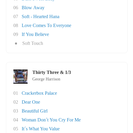
06
Blow Away
07
Soft - Hearted Hana
08
Love Comes To Everyone
09
If You Believe
●
Soft Touch
Thirty Three & 1/3
George Harrison
01
Crackerbox Palace
02
Dear One
03
Beautiful Girl
04
Woman Don´t You Cry For Me
05
It´s What You Value