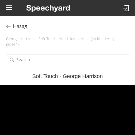
Назад
George Harrison – Soft Touch tekst i tłumaczenie (po kliknięciu)
piosenki
Soft Touch - George Harrison