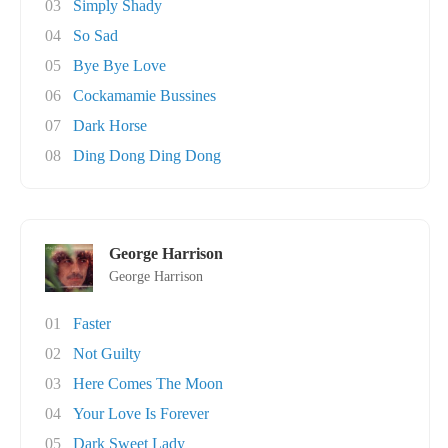
03
Simply Shady
04
So Sad
05
Bye Bye Love
06
Cockamamie Bussines
07
Dark Horse
08
Ding Dong Ding Dong
George Harrison
George Harrison
01
Faster
02
Not Guilty
03
Here Comes The Moon
04
Your Love Is Forever
05
Dark Sweet Lady