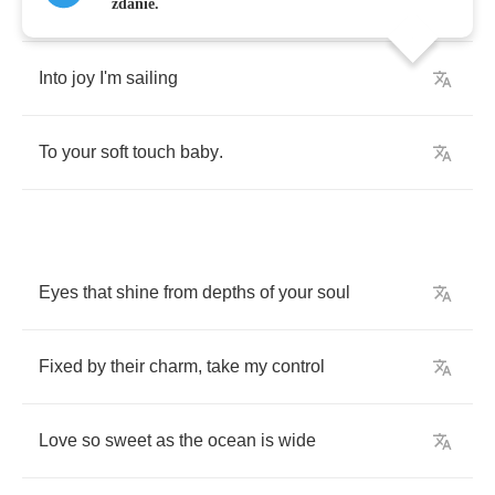
As
a
warm
son
rises
zdanie.
Into
joy
I'm
sailing
To
your
soft
touch
baby
.
Eyes
that
shine
from
depths
of
your
soul
Fixed
by
their
charm
,
take
my
control
Love
so
sweet
as
the
ocean
is
wide