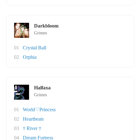
Darkbloom
Grimes
01
Crystal Ball
02
Orphia
Halfaxa
Grimes
01
World♡Princess
02
Heartbeats
03
† River †
04
Dream Fortress