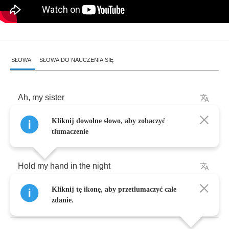
SŁOWA
SŁOWA DO NAUCZENIA SIĘ
Ah
,
my
sister
Kliknij dowolne słowo, aby zobaczyć
Ah
,
my
sister
tłumaczenie
Hold
my
hand
in
the
night
Kliknij tę ikonę, aby przetłumaczyć całe
Ah
,
my
sister
zdanie.