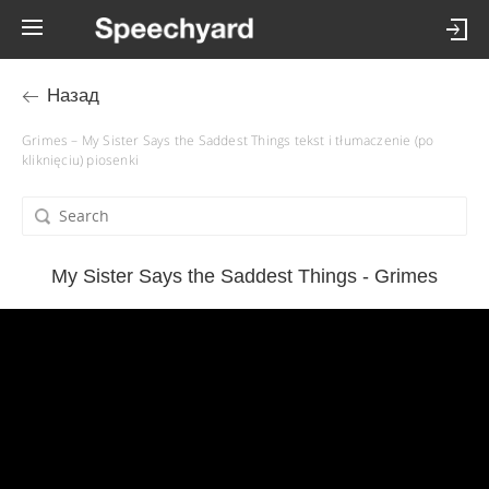
Назад
Grimes – My Sister Says the Saddest Things tekst i tłumaczenie (po
kliknięciu) piosenki
My Sister Says the Saddest Things - Grimes