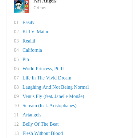
Art Angels
Grimes
01
Easily
02
Kill V. Maim
03
Realiti
04
California
05
Pin
06
World Princess, Pt. II
07
Life In The Vivid Dream
08
Laughing And Not Being Normal
09
Venus Fly (feat. Janelle Monáe)
10
Scream (feat. Aristophanes)
11
Artangels
12
Belly Of The Beat
13
Flesh Without Blood