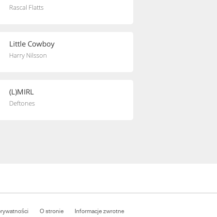
Rascal Flatts
Little Cowboy
Harry Nilsson
(L)MIRL
Deftones
prywatności
O stronie
Informacje zwrotne