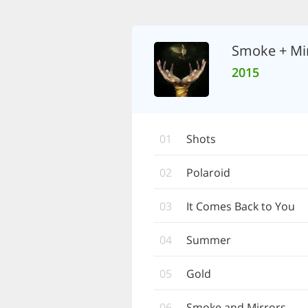
Smoke + Mi
2015
01
Shots
02
Polaroid
03
It Comes Back to You
04
Summer
05
Gold
06
Smoke and Mirrors