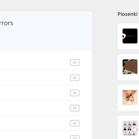
Piosenki
rrors