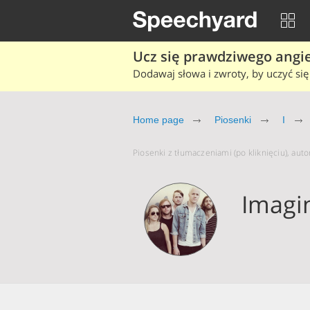
Ucz się prawdziwego angiel
Dodawaj słowa i zwroty, by uczyć się 
Home page
Piosenki
I
Piosenki z tłumaczeniami (po kliknięciu), aut
Imagi