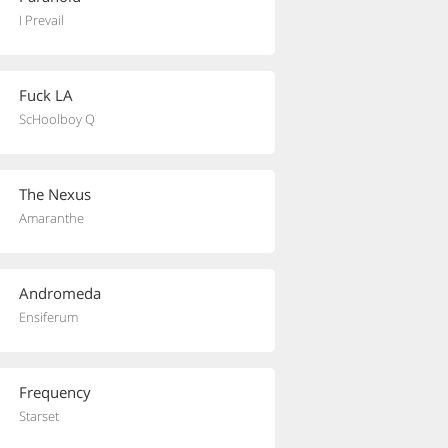
I Prevail
Fuck LA
ScHoolboy Q
The Nexus
Amaranthe
Andromeda
Ensiferum
Frequency
Starset