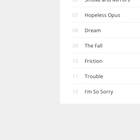
07
Hopeless Opus
08
Dream
09
The Fall
10
Friction
11
Trouble
12
I'm So Sorry