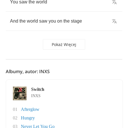
You
saw
the
world
And
the
world
saw
you
on
the
stage
Pokaż Więcej
Albumy, autor: INXS
Switch
INXS
01
Afterglow
02
Hungry
03
Never Let You Go