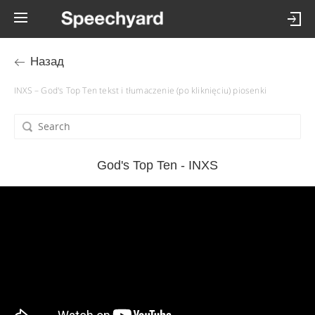
Назад
INXS – God's Top Ten tekst i tłumaczenie (po kliknięciu) piosenki
God's Top Ten - INXS