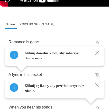
SŁOWA
SŁOWA DO NAUCZENIA SIĘ
Romance
is
gone
Kliknij dowolne słowo, aby zobaczyć
He's
drifting
with
the
stars
tłumaczenie
A
lyric
in
his
pocket
Kliknij tę ikonę, aby przetłumaczyć całe
Little
girl
in
his
heart
zdanie.
When
you
hear
his
songs