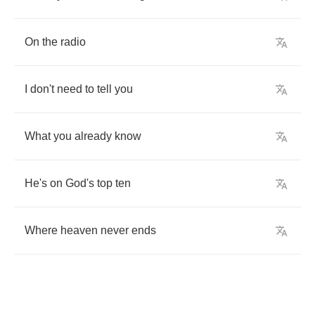
On
the
radio
I
don't
need
to
tell
you
What
you
already
know
He's
on
God's
top
ten
Where
heaven
never
ends