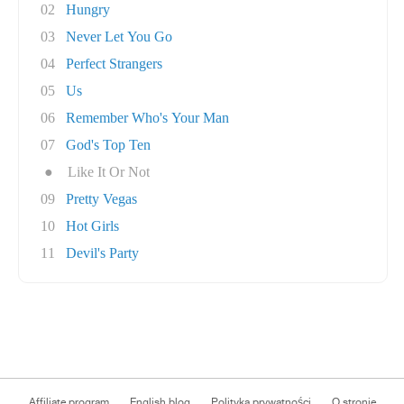
02
Hungry
03
Never Let You Go
04
Perfect Strangers
05
Us
06
Remember Who's Your Man
07
God's Top Ten
●
Like It Or Not
09
Pretty Vegas
10
Hot Girls
11
Devil's Party
Affiliate program
English blog
Polityka prywatności
O stronie