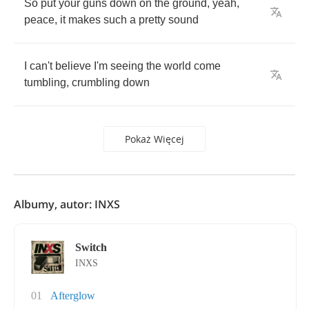
So
put
your
guns
down
on
the
ground
,
yeah
,
peace
,
it
makes
such
a
pretty
sound
I
can't
believe
I'm
seeing
the
world
come
tumbling
,
crumbling
down
Pokaż Więcej
Albumy, autor: INXS
Switch
INXS
01
Afterglow