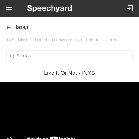
Назад
INXS – Like It Or Not tekst i tłumaczenie (po kliknięciu) piosenki
Like It Or Not - INXS