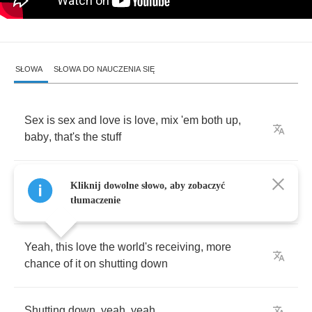
SŁOWA
SŁOWA DO NAUCZENIA SIĘ
Sex
is
sex
and
love
is
love
,
mix
'em
both
up
,
baby
,
that's
the
stuff
I
can't
believe
I'm
seeing
the
world
come
Kliknij dowolne słowo, aby zobaczyć
tumbling
,
crumbling
down
tłumaczenie
Yeah
,
this
love
the
world's
receiving
,
more
chance
of
it
on
shutting
down
Shutting
down
,
yeah
,
yeah