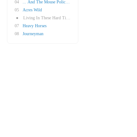
04
... And The Mouse Police Never Sleeps
05
Acres Wild
●
Living In These Hard Times
07
Heavy Horses
08
Journeyman