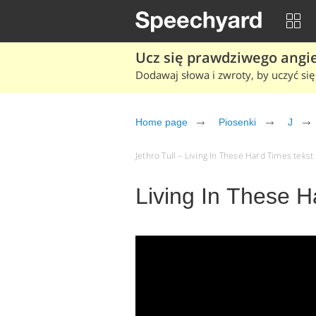
Ucz się prawdziwego angiel
Dodawaj słowa i zwroty, by uczyć się 
Home page
Piosenki
J
Jethro Tull – Living In These Hard Times tekst 
Living In These H