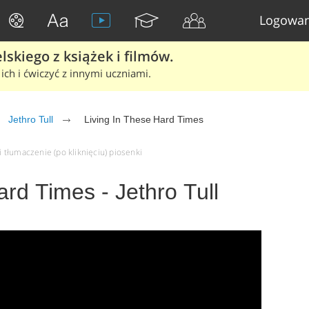
Logowan
skiego z książek i filmów.
ich i ćwiczyć z innymi uczniami.
Jethro Tull
Living In These Hard Times
i tłumaczenie (po kliknięciu) piosenki
ard Times - Jethro Tull