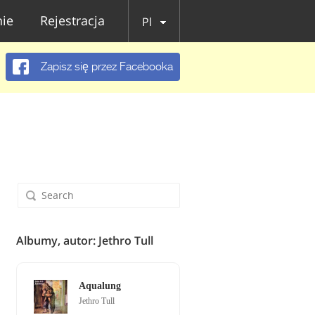
ie
Rejestracja
Pl
Zapisz się przez Facebooka
Albumy, autor: Jethro Tull
Aqualung
Jethro Tull