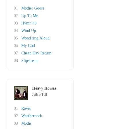
01
Mother Goose
02
Up To Me
03
Hymn 43
04
Wind Up
05
Wond'ring Aloud
06
My God
07
Cheap Day Return
08
Slipstream
Heavy Horses
Jethro Tull
01
Rover
02
Weathercock
03
Moths