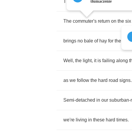
There's
no
turkey
left
on
the
tabl
tłumaczenie
The
commuter's
return
on
the
six
brings
no
bale
of
hay
for
the
stab
Well
,
the
light
,
it
is
failing
along
t
as
we
follow
the
hard
road
signs
.
Semi
-
detached
in
our
suburban
-
we're
living
in
these
hard
times
.