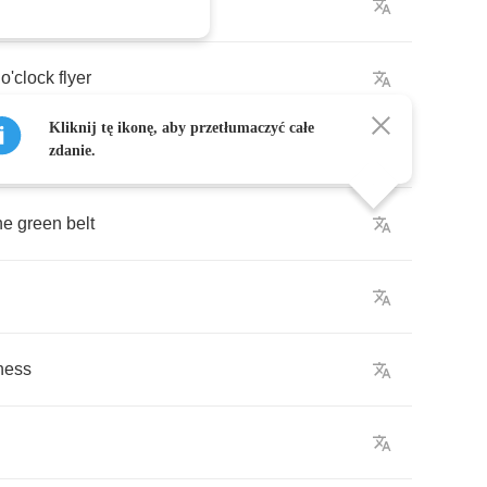
e
.
o'clock
flyer
Kliknij tę ikonę, aby przetłumaczyć całe
le
.
zdanie.
he
green
belt
ness