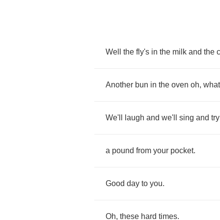
Well
the
fly's
in
the
milk
and
the
c
Another
bun
in
the
oven
oh
,
what
We'll
laugh
and
we'll
sing
and
try
a
pound
from
your
pocket
.
Good
day
to
you
.
Oh
,
these
hard
times
.