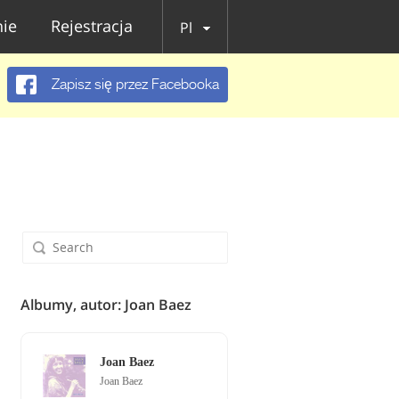
ie
Rejestracja
Pl
Zapisz się przez Facebooka
Albumy, autor: Joan Baez
Joan Baez
Joan Baez