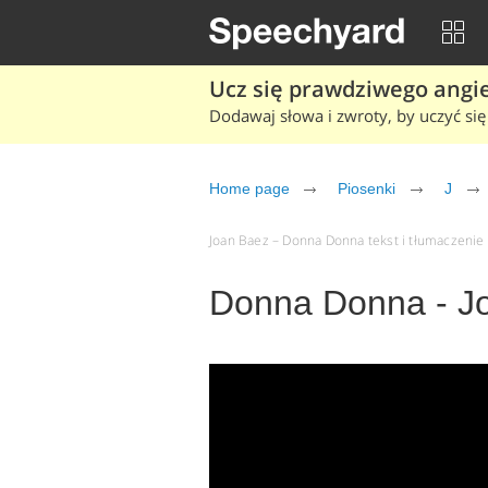
Ucz się prawdziwego angiel
Dodawaj słowa i zwroty, by uczyć się 
Home page
Piosenki
J
Joan Baez – Donna Donna tekst i tłumaczenie (
Donna Donna - J