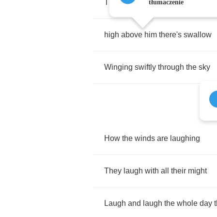
There's
a
calf
wite
a
mournful
ey
tłumaczenie
high
above
him
there's
swallow
Winging
swiftly
through
the
sky
How
the
winds
are
laughing
They
laugh
with
all
their
might
Laugh
and
laugh
the
whole
day