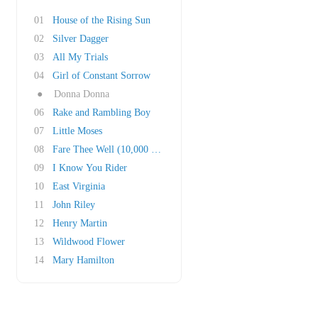
01
House of the Rising Sun
02
Silver Dagger
03
All My Trials
04
Girl of Constant Sorrow
●
Donna Donna
06
Rake and Rambling Boy
07
Little Moses
08
Fare Thee Well (10,000 Miles)
09
I Know You Rider
10
East Virginia
11
John Riley
12
Henry Martin
13
Wildwood Flower
14
Mary Hamilton