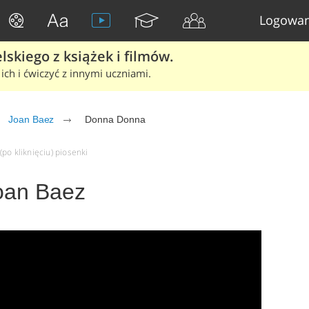
Logowan
skiego z książek i filmów.
ich i ćwiczyć z innymi uczniami.
Joan Baez
Donna Donna
po kliknięciu) piosenki
oan Baez