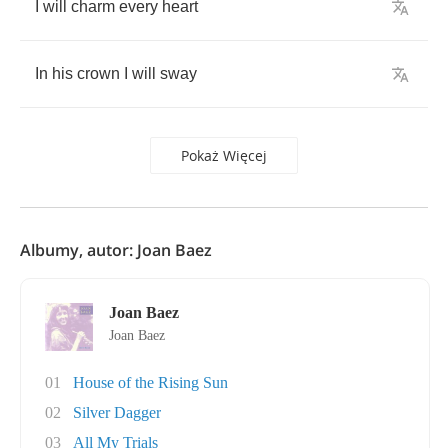
I
will
charm
every
heart
In
his
crown
I
will
sway
Pokaż Więcej
Albumy, autor: Joan Baez
Joan Baez
Joan Baez
01
House of the Rising Sun
02
Silver Dagger
03
All My Trials