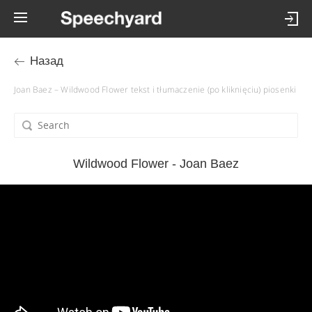
Назад
Joan Baez – Wildwood Flower tekst i tłumaczenie (po kliknięciu) piosenki
Wildwood Flower - Joan Baez