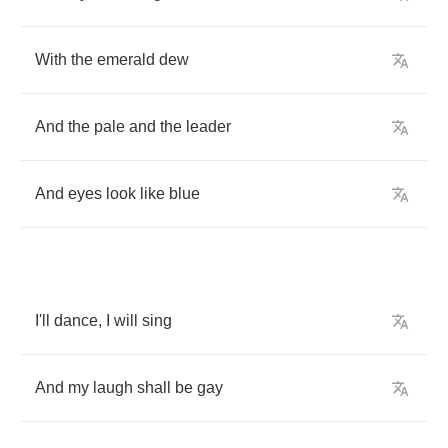
With
the
emerald
dew
And
the
pale
and
the
leader
And
eyes
look
like
blue
I'll
dance
,
I
will
sing
And
my
laugh
shall
be
gay