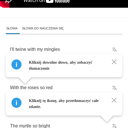
SŁOWA
SŁOWA DO NAUCZENIA SIĘ
I'll
twine
with
my
mingles
Kliknij dowolne słowo, aby zobaczyć
And
waving
black
hair
tłumaczenie
With
the
roses
so
red
Kliknij tę ikonę, aby przetłumaczyć całe
And
the
lilies
so
fair
zdanie.
The
myrtle
so
bright