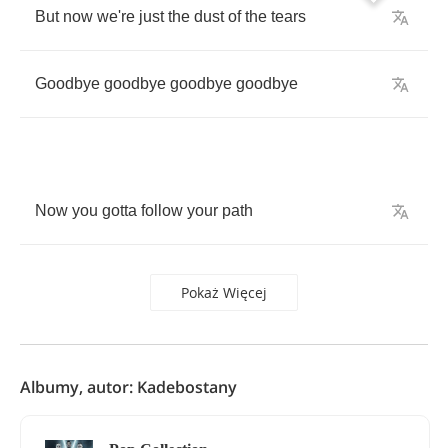
But
now
we're
just
the
dust
of
the
tears
Goodbye
goodbye
goodbye
goodbye
Now
you
gotta
follow
your
path
Pokaż Więcej
Albumy, autor: Kadebostany