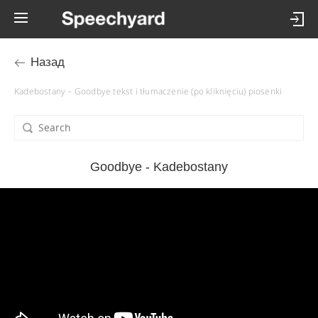
Назад
Kadebostany – Goodbye tekst i tłumaczenie (po kliknięciu) piosenki
Goodbye - Kadebostany