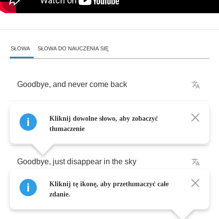
SŁOWA
SŁOWA DO NAUCZENIA SIĘ
Goodbye
,
and
never
come
back
My
back
is
not
heavy
enough
to
carry
you
on
Kliknij dowolne słowo, aby zobaczyć
my
shoulder
tłumaczenie
Goodbye
,
just
disappear
in
the
sky
Kliknij tę ikonę, aby przetłumaczyć całe
We
used
to
be
the
powder
of
the
stars
zdanie.