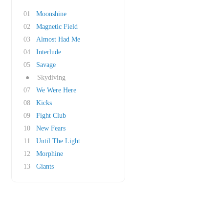
01
Moonshine
02
Magnetic Field
03
Almost Had Me
04
Interlude
05
Savage
●
Skydiving
07
We Were Here
08
Kicks
09
Fight Club
10
New Fears
11
Until The Light
12
Morphine
13
Giants