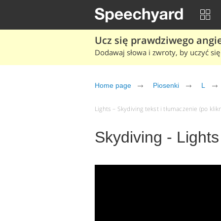
Ucz się prawdziwego angiel
Dodawaj słowa i zwroty, by uczyć się 
Home page
Piosenki
L
Lights – Skydiving tekst i tłumaczenie (po klik
Skydiving - Lights