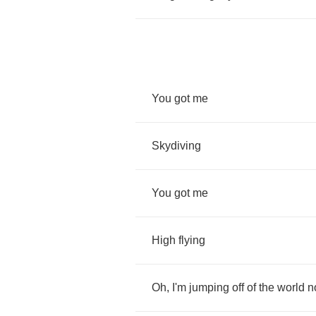
You
got
me
Skydiving
You
got
me
High
flying
Oh
,
I'm
jumping
off
of
the
world
n