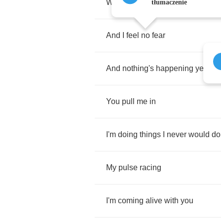
With
a
rush
of
blood
to
the
head
tłumaczenie
And
I
feel
no
fear
And
nothing's
happening
yet
You
pull
me
in
I'm
doing
things
I
never
would
do
My
pulse
racing
I'm
coming
alive
with
you