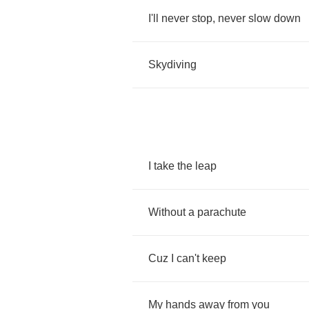
I'll
never
stop
,
never
slow
down
Skydiving
I
take
the
leap
Without
a
parachute
Cuz
I
can't
keep
My
hands
away
from
you