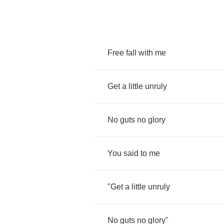
Free
fall
with
me
Get
a
little
unruly
No
guts
no
glory
You
said
to
me
"
Get
a
little
unruly
No
guts
no
glory
"