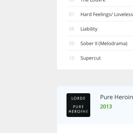
07
Hard Feelings/ Loveless
08
Liability
09
Sober II (Melodrama)
10
Supercut
Pure Heroi
2013