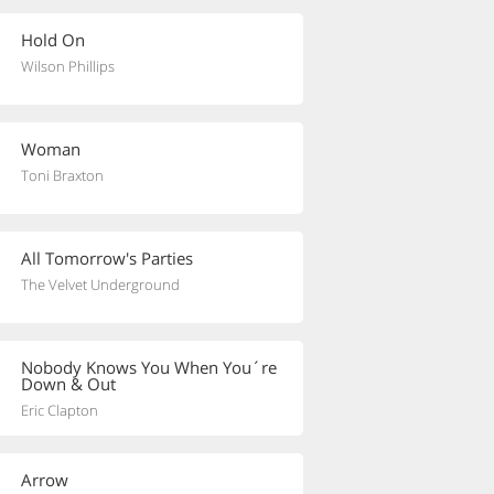
Hold On
Wilson Phillips
Woman
Toni Braxton
All Tomorrow's Parties
The Velvet Underground
Nobody Knows You When You´re
Down & Out
Eric Clapton
Arrow