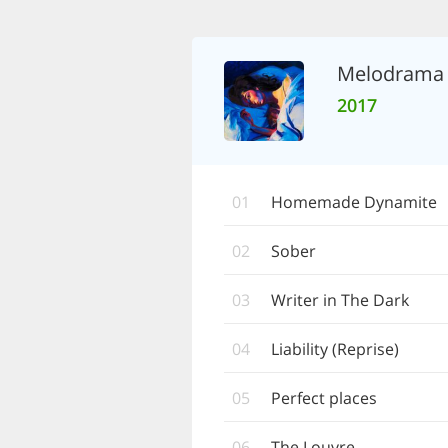
Melodrama
2017
01
Homemade Dynamite
02
Sober
03
Writer in The Dark
04
Liability (Reprise)
05
Perfect places
06
The Louvre