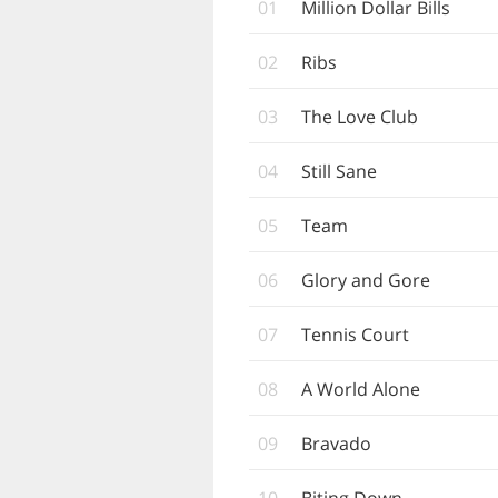
01
Million Dollar Bills
02
Ribs
03
The Love Club
04
Still Sane
05
Team
06
Glory and Gore
07
Tennis Court
08
A World Alone
09
Bravado