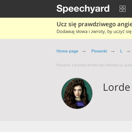
Ucz się prawdziwego angiel
Dodawaj słowa i zwroty, by uczyć się 
Home page
Piosenki
L
Piosenki z tłumaczeniami (po kliknięciu), auto
Lorde