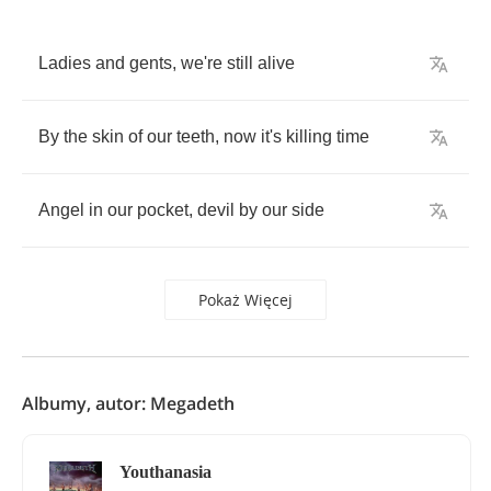
Ladies
and
gents
,
we're
still
alive
By
the
skin
of
our
teeth
,
now
it's
killing
time
Angel
in
our
pocket
,
devil
by
our
side
Pokaż Więcej
Albumy, autor: Megadeth
Youthanasia