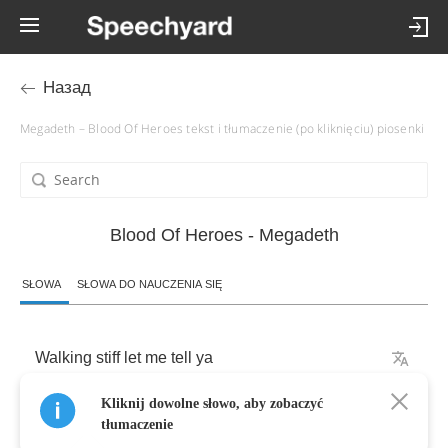
Назад
Megadeth – Blood Of Heroes tekst i tłumaczenie (po kliknięciu) piosenki
Blood Of Heroes - Megadeth
SŁOWA
SŁOWA DO NAUCZENIA SIĘ
Walking
stiff
let
me
tell
ya
Kliknij dowolne słowo, aby zobaczyć
Better
left
for
dead
tłumaczenie