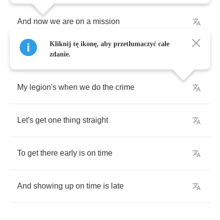
And
now
we
are
on
a
mission
Kliknij tę ikonę, aby przetłumaczyć całe
Well
it's
full
speed
ahead
zdanie.
My
legion's
when
we
do
the
crime
Let's
get
one
thing
straight
To
get
there
early
is
on
time
And
showing
up
on
time
is
late