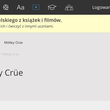
Logowan
skiego z książek i filmów.
ich i ćwiczyć z innymi uczniami.
Mötley Crüe
or: Mötley Crüe
y Crüe