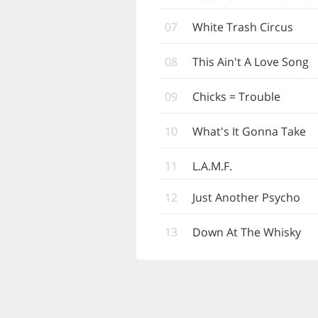
07
White Trash Circus
08
This Ain't A Love Song
09
Chicks = Trouble
10
What's It Gonna Take
11
L.A.M.F.
12
Just Another Psycho
13
Down At The Whisky