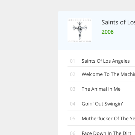
Saints of L
2008
01
Saints Of Los Angeles
02
Welcome To The Machi
03
The Animal In Me
04
Goin' Out Swingin'
05
Mutherfucker Of The Y
06
Face Down In The Dirt