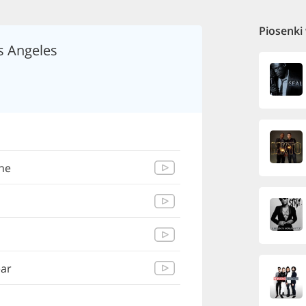
Piosenki
os Angeles
ne
ear