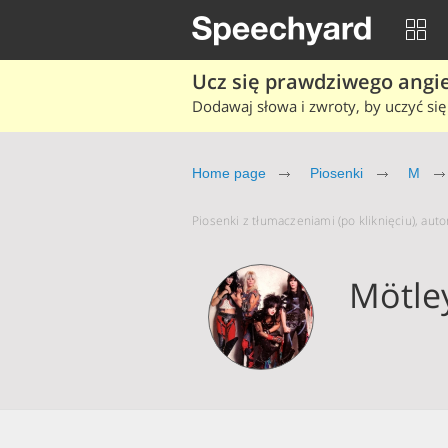
Ucz się prawdziwego angiel
Dodawaj słowa i zwroty, by uczyć się 
Home page
Piosenki
M
Piosenki z tłumaczeniami (po kliknięciu), aut
Mötle