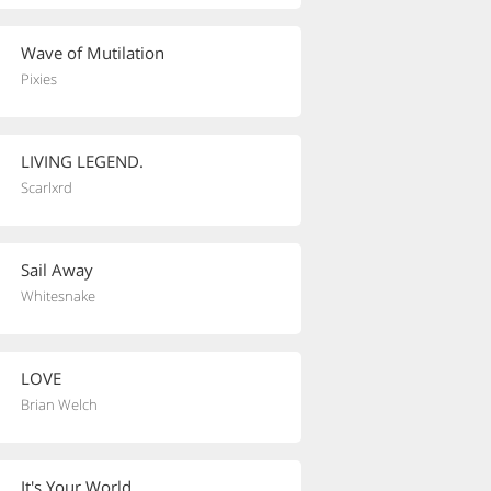
Wave of Mutilation
Pixies
LIVING LEGEND.
Scarlxrd
Sail Away
Whitesnake
LOVE
Brian Welch
It's Your World