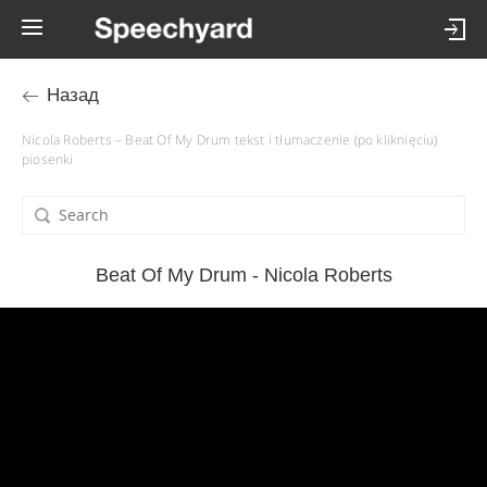
Назад
Nicola Roberts – Beat Of My Drum tekst i tłumaczenie (po kliknięciu)
piosenki
Beat Of My Drum - Nicola Roberts