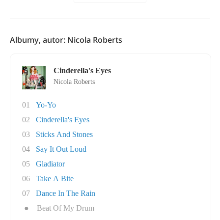
Albumy, autor: Nicola Roberts
Cinderella's Eyes
Nicola Roberts
01
Yo-Yo
02
Cinderella's Eyes
03
Sticks And Stones
04
Say It Out Loud
05
Gladiator
06
Take A Bite
07
Dance In The Rain
●
Beat Of My Drum