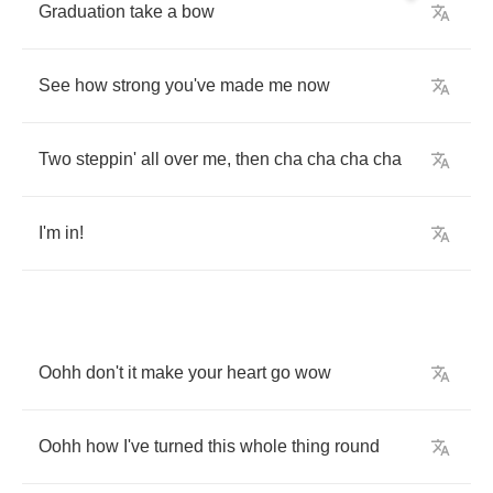
Graduation
take
a
bow
See
how
strong
you've
made
me
now
Two
steppin'
all
over
me
,
then
cha
cha
cha
cha
I'm
in
!
Oohh
don't
it
make
your
heart
go
wow
Oohh
how
I've
turned
this
whole
thing
round