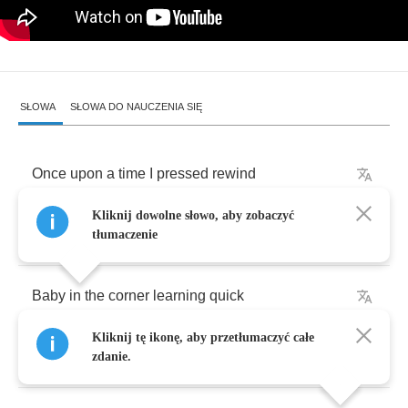
SŁOWA
SŁOWA DO NAUCZENIA SIĘ
Once
upon
a
time
I
pressed
rewind
Kliknij dowolne słowo, aby zobaczyć
Two
left
feet
,
I
had
no
beat
tłumaczenie
Baby
in
the
corner
learning
quick
Kliknij tę ikonę, aby przetłumaczyć całe
Keep
up
,
keep
up
,
keep
up
zdanie.