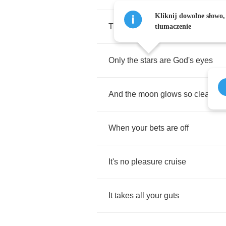
Kliknij dowolne słowo,
There's
a
sense
of
fear
tłumaczenie
Only
the
stars
are
God's
eyes
And
the
moon
glows
so
clear
When
your
bets
are
off
It's
no
pleasure
cruise
It
takes
all
your
guts