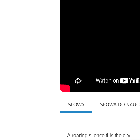
SŁOWA
SŁOWA DO NAUCZ
A
roaring
silence
fills
the
city