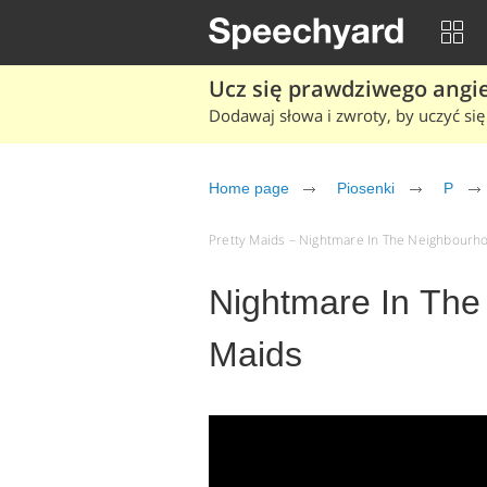
Ucz się prawdziwego angiel
Dodawaj słowa i zwroty, by uczyć się 
Home page
Piosenki
P
Pretty Maids – Nightmare In The Neighbourhoo
Nightmare In The
Maids