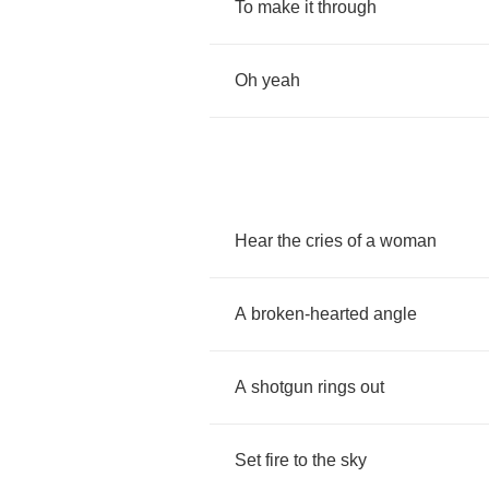
To
make
it
through
Oh
yeah
Hear
the
cries
of
a
woman
A
broken
-
hearted
angle
A
shotgun
rings
out
Set
fire
to
the
sky