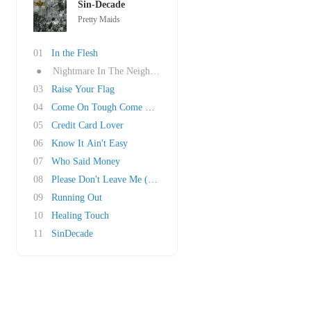
Sin-Decade
Pretty Maids
01
In the Flesh
●
Nightmare In The Neighbourhood
03
Raise Your Flag
04
Come On Tough Come On Nasty
05
Credit Card Lover
06
Know It Ain't Easy
07
Who Said Money
08
Please Don't Leave Me (John Sykes cover)
09
Running Out
10
Healing Touch
11
SinDecade