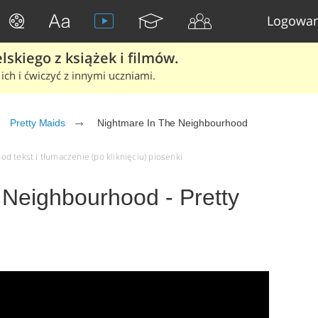
Logowan
skiego z książek i filmów.
ich i ćwiczyć z innymi uczniami.
Pretty Maids
Nightmare In The Neighbourhood
d tekst i tłumaczenie (po kliknięciu) piosenki
 Neighbourhood - Pretty