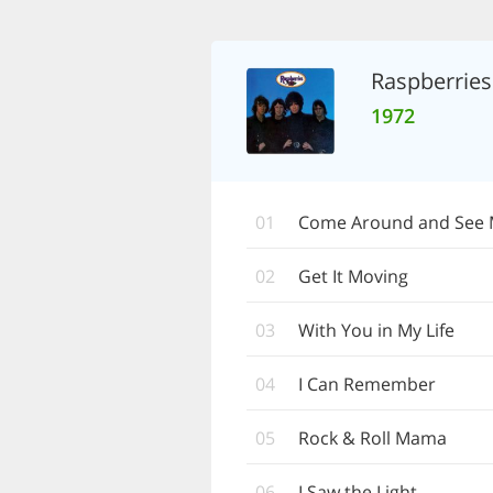
Raspberries
1972
01
Come Around and See
02
Get It Moving
03
With You in My Life
04
I Can Remember
05
Rock & Roll Mama
06
I Saw the Light