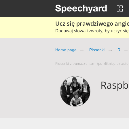
Ucz się prawdziwego angiel
Dodawaj słowa i zwroty, by uczyć się 
Home page
Piosenki
R
Piosenki z tłumaczeniami (po kliknięciu), aut
Raspb