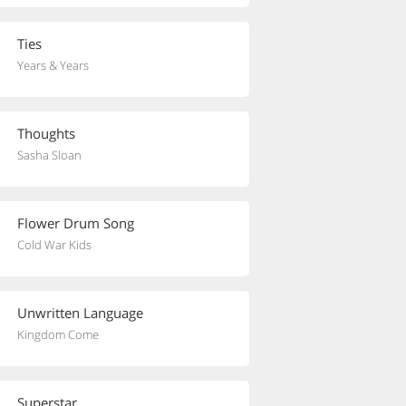
Ties
Years & Years
Thoughts
Sasha Sloan
Flower Drum Song
Cold War Kids
Unwritten Language
Kingdom Come
Superstar