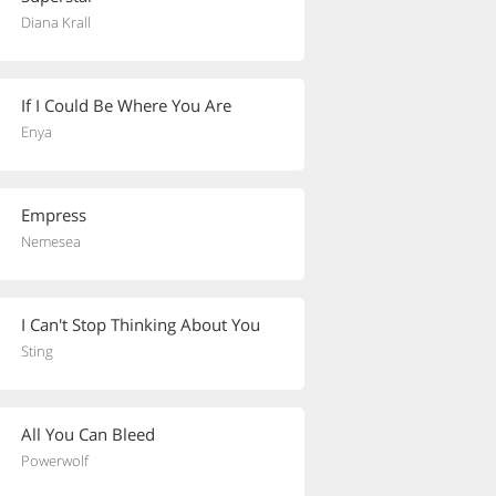
Diana Krall
If I Could Be Where You Are
Enya
Empress
Nemesea
I Can't Stop Thinking About You
Sting
All You Can Bleed
Powerwolf