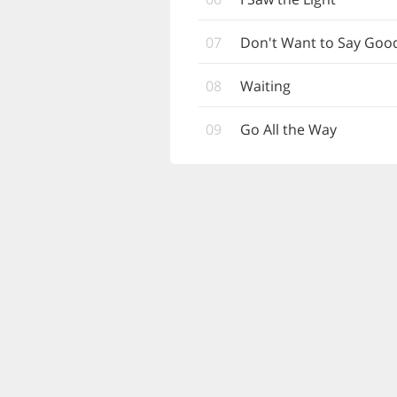
07
Don't Want to Say Goo
08
Waiting
09
Go All the Way