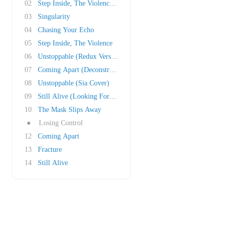
02
Step Inside, The Violence (Alex Nice Remix)
03
Singularity
04
Chasing Your Echo
05
Step Inside, The Violence
06
Unstoppable (Redux Version)
07
Coming Apart (Deconstructed)
08
Unstoppable (Sia Cover)
09
Still Alive (Looking For A Reason)
10
The Mask Slips Away
●
Losing Control
12
Coming Apart
13
Fracture
14
Still Alive