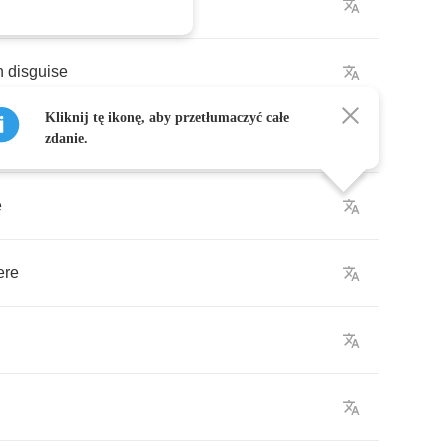
n
disguise
Kliknij tę ikonę, aby przetłumaczyć całe
seed
zdanie.
e
ere