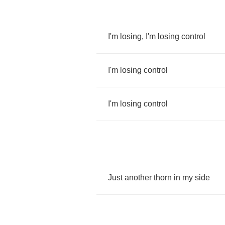
I'm
losing
,
I'm
losing
control
I'm
losing
control
I'm
losing
control
Just
another
thorn
in
my
side