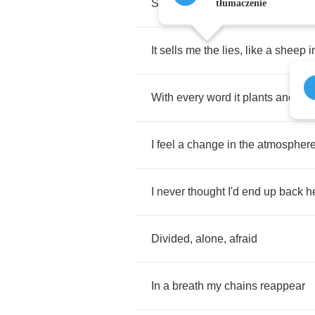
See
how
temptation
leads
tłumaczenie
It
sells
me
the
lies
,
like
a
sheep
i
With
every
word
it
plants
another
I
feel
a
change
in
the
atmospher
I
never
thought
I'd
end
up
back
h
Divided
,
alone
,
afraid
In
a
breath
my
chains
reappear