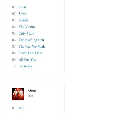
01
Float
02
Sever
03
Infidel
04
The Victim
05
Only Fight
06
The Evening Hate
07
The War We Made
08
From The Ashes
09
All For You
10
Cauterize
Gone
Red
01
A.I.