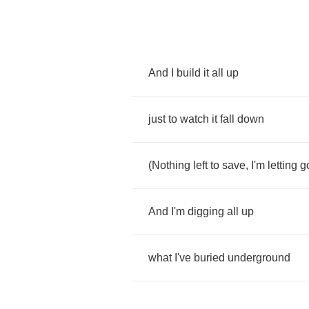
And
I
build
it
all
up
just
to
watch
it
fall
down
(
Nothing
left
to
save
,
I'm
letting
g
And
I'm
digging
all
up
what
I've
buried
underground