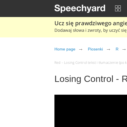
Ucz się prawdziwego angiel
Dodawaj słowa i zwroty, by uczyć się 
Home page
Piosenki
R
Red – Losing Control tekst i tłumaczenie (po k
Losing Control - 